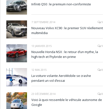
Infiniti Q50 : le premium non-conformiste
7 SEPTEMBRE 2014
9
Nouveau Volvo XC90 : le premier SUV réellement
multimédia
13 JANVIER 2015
9
Nouvelle Honda NSX : le retour d’un mythe, la
high-tech et l’hybride en prime
12 MAI 2015
8
La voiture volante AeroMobile se crashe
pendant un vol d’essai
23 DÉCEMBRE 2014
8
Voici à quoi ressemble le véhicule autonome de
Google