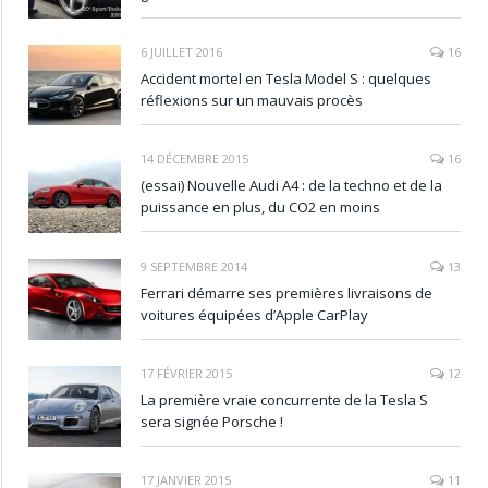
6 JUILLET 2016
16
Accident mortel en Tesla Model S : quelques
réflexions sur un mauvais procès
14 DÉCEMBRE 2015
16
(essai) Nouvelle Audi A4 : de la techno et de la
puissance en plus, du CO2 en moins
9 SEPTEMBRE 2014
13
Ferrari démarre ses premières livraisons de
voitures équipées d’Apple CarPlay
17 FÉVRIER 2015
12
La première vraie concurrente de la Tesla S
sera signée Porsche !
17 JANVIER 2015
11