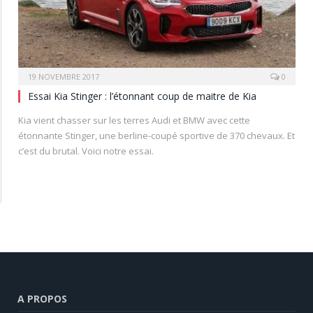
19 NOVEMBRE 2017
0
Essai Kia Stinger : l’étonnant coup de maitre de Kia
Kia vient chasser sur les terres Audi et BMW avec cette
étonnante Stinger, une berline-coupé sportive de 370 chevaux. Et
c’est du brutal. Voici notre essai.
A PROPOS