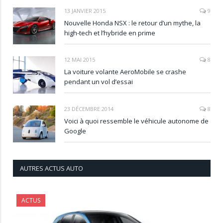
13 JANVIER 2015
9
Nouvelle Honda NSX : le retour d’un mythe, la
high-tech et l’hybride en prime
12 MAI 2015
8
La voiture volante AeroMobile se crashe
pendant un vol d’essai
23 DÉCEMBRE 2014
8
Voici à quoi ressemble le véhicule autonome de
Google
AUTRES ACTUS AUTO
ACTUS