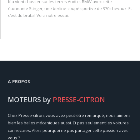
Kia vient chasser sur les terres Audi et BMW avec cette
étonnante Stinger, une berline-coupé sportive de 370 chevaux. Et
c’est du brutal. Voici notre essai.
A PROPOS
MOTEURS by
PRESSE-CITRON
Chez Presse-citron, vous avez peut-être remarqué, nous aimons
bien les belles mécaniques aussi. Et pas seulement les voitures
connectées. Alors pourquoi ne pas partager cette passion avec
vous ?