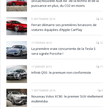
(essai) Nouvelle Audi A4 : de la techno et de la
puissance en plus, du CO2 en moins
9 SEPTEMBRE 2014
13
Ferrari démarre ses premières livraisons de
voitures équipées d’Apple CarPlay
17 FÉVRIER 2015
12
La première vraie concurrente de la Tesla S
sera signée Porsche !
17 JANVIER 2015
11
Infiniti Q50 : le premium non-conformiste
7 SEPTEMBRE 2014
9
Nouveau Volvo XC90 : le premier SUV réellement
multimédia