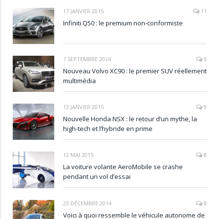
17 JANVIER 2015
11
Infiniti Q50 : le premium non-conformiste
7 SEPTEMBRE 2014
9
Nouveau Volvo XC90 : le premier SUV réellement
multimédia
13 JANVIER 2015
9
Nouvelle Honda NSX : le retour d’un mythe, la
high-tech et l’hybride en prime
12 MAI 2015
8
La voiture volante AeroMobile se crashe
pendant un vol d’essai
23 DÉCEMBRE 2014
8
Voici à quoi ressemble le véhicule autonome de