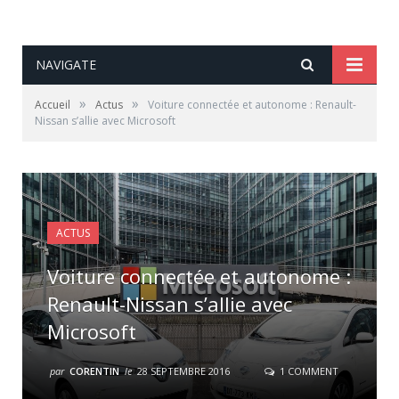
NAVIGATE
»
»
Accueil
Actus
Voiture connectée et autonome : Renault-
Nissan s’allie avec Microsoft
ACTUS
Voiture connectée et autonome :
Renault-Nissan s’allie avec
Microsoft
par
CORENTIN
le
28 SEPTEMBRE 2016
1 COMMENT