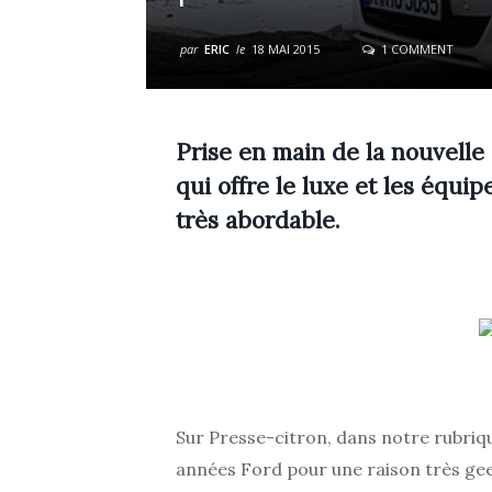
par
ERIC
le
18 MAI 2015
1 COMMENT
Prise en main de la nouvell
qui offre le luxe et les équ
très abordable.
Sur Presse-citron, dans notre rubri
années Ford pour une raison très geek