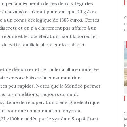
un peu à mi-chemin de ces deux catégories.
187 chevaux) et n’émet pourtant que 99 g/km
C
ble à un bonus écologique de 1685 euros. Certes,
C
 discrets et on n’a clairement pas affaire à un
C
régime et les accélérations sont laborieuses.
 de cette familiale ultra-confortable et
et de démarrer et de rouler à allure modérée
 faire encore baisser la consommation
outes peu rapides. Notez que la Mondeo permet
s ces conditions, toujours en mode
n système de récupération d’énergie électrique
e tout pour une consommation moyenne
S
,2L/100km, aidée par le système Stop & Start.
l
N