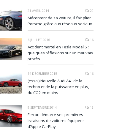
21 AVRIL 2014
29
Mécontent de sa voiture, il fait plier
Porsche grâce aux réseaux sociaux
6 JUILLET 2016
16
Accident mortel en Tesla Model S :
quelques réflexions sur un mauvais
procès
14 DÉCEMBRE 2015
16
(essai) Nouvelle Audi A4 : de la
techno et de la puissance en plus,
du CO2 en moins
9 SEPTEMBRE 2014
13
Ferrari démarre ses premières
livraisons de voitures équipées
d’Apple CarPlay