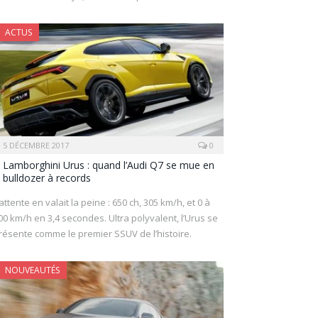
ACTUS
5 DÉCEMBRE 2017
0
Lamborghini Urus : quand l’Audi Q7 se mue en
bulldozer à records
’attente en valait la peine : 650 ch, 305 km/h, et 0 à
00 km/h en 3,4 secondes. Ultra polyvalent, l’Urus se
résente comme le premier SSUV de l’histoire.
NOUVEAUTÉS