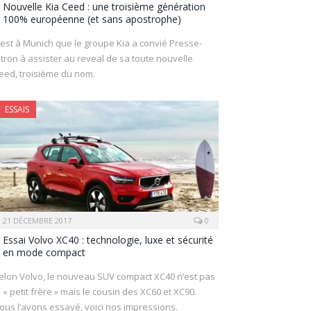
Nouvelle Kia Ceed : une troisième génération
100% européenne (et sans apostrophe)
’est à Munich que le groupe Kia a convié Presse-
itron à assister au reveal de sa toute nouvelle
eed, troisième du nom.
ESSAIS
21 DÉCEMBRE 2017
0
Essai Volvo XC40 : technologie, luxe et sécurité
en mode compact
elon Volvo, le nouveau SUV compact XC40 n’est pas
e « petit frère » mais le cousin des XC60 et XC90.
ous l’avons essayé, voici nos impressions.