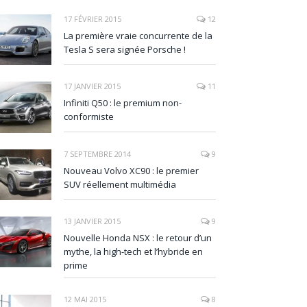
17 FÉVRIER 2015
12
La première vraie concurrente de la
Tesla S sera signée Porsche !
17 JANVIER 2015
11
Infiniti Q50 : le premium non-
conformiste
7 SEPTEMBRE 2014
9
Nouveau Volvo XC90 : le premier
SUV réellement multimédia
13 JANVIER 2015
9
Nouvelle Honda NSX : le retour d’un
mythe, la high-tech et l’hybride en
prime
12 MAI 2015
8