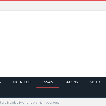
S
HIGH-TECH
ESSAIS
SALONS
MOTO
 Ford Mondeo Hybrid, le premium pour tous