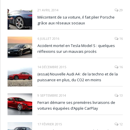
21 AVRIL 2014
29
Mécontent de sa voiture, il fait plier Porsche
grâce aux réseaux sociaux
6 JUILLET 2016
16
Accident mortel en Tesla Model S : quelques
réflexions sur un mauvais procès
14 DÉCEMBRE 2015
16
(essai) Nouvelle Audi A4 : de la techno et de la
puissance en plus, du CO2 en moins
9 SEPTEMBRE 2014
13
Ferrari démarre ses premières livraisons de
voitures équipées d’Apple CarPlay
17 FÉVRIER 2015
12