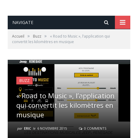
NAVIGATE
»
»
Accueil
Buzz
« Road to Music », l’application qui
convertit les kilomètres en musique
BUZZ
« Road to Music », l’application
qui convertit les kilomètres en
musique
par
ERIC
le
6 NOVEMBRE 2015
0 COMMENTS