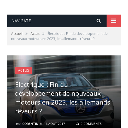
NAVIGATE
»
»
Accueil
Actus
Électrique : Fin du développement de
nouveaux moteurs en 2023, les allemands rêveurs ?
ACTUS
Électrique : Fin du
développement de nouveaux
moteurs en 2023, les allemands
rêveurs ?
par
CORENTIN
le
16 AOÛT 2017
0 COMMENTS