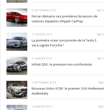
9 SEPTEMBRE 2014
13
Ferrari démarre ses premières livraisons de
voitures équipées d’Apple CarPlay
17 FÉVRIER 2015
12
La première vraie concurrente de la Tesla S
sera signée Porsche !
17 JANVIER 2015
11
Infiniti Q50 : le premium non-conformiste
7 SEPTEMBRE 2014
9
Nouveau Volvo XC90 : le premier SUV réellement
multimédia
13 JANVIER 2015
9