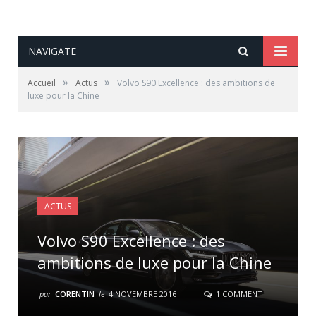
NAVIGATE
»
»
Accueil
Actus
Volvo S90 Excellence : des ambitions de
luxe pour la Chine
ACTUS
Volvo S90 Excellence : des
ambitions de luxe pour la Chine
par
CORENTIN
le
4 NOVEMBRE 2016
1 COMMENT