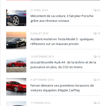
21 AVRIL 2014
29
Mécontent de sa voiture, il fait plier Porsche
grâce aux réseaux sociaux
6 JUILLET 2016
16
Accident mortel en Tesla Model S : quelques
réflexions sur un mauvais procès
14 DÉCEMBRE 2015
16
(essai) Nouvelle Audi A4 : de la techno et de la
puissance en plus, du CO2 en moins
9 SEPTEMBRE 2014
13
Ferrari démarre ses premières livraisons de
voitures équipées d’Apple CarPlay
17 FÉVRIER 2015
12