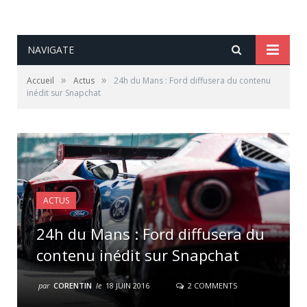
NAVIGATE
»
»
Accueil
Actus
24h du Mans : Ford diffusera du contenu
inédit sur Snapchat
ACTUS
24h du Mans : Ford diffusera du
contenu inédit sur Snapchat
par
CORENTIN
le
18 JUIN 2016
2 COMMENTS