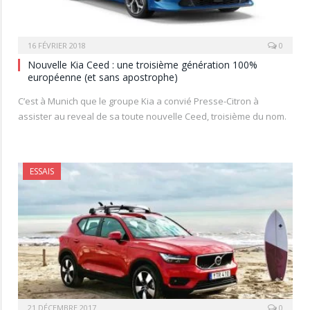
16 FÉVRIER 2018
0
Nouvelle Kia Ceed : une troisième génération 100%
européenne (et sans apostrophe)
C’est à Munich que le groupe Kia a convié Presse-Citron à
assister au reveal de sa toute nouvelle Ceed, troisième du nom.
ESSAIS
21 DÉCEMBRE 2017
0