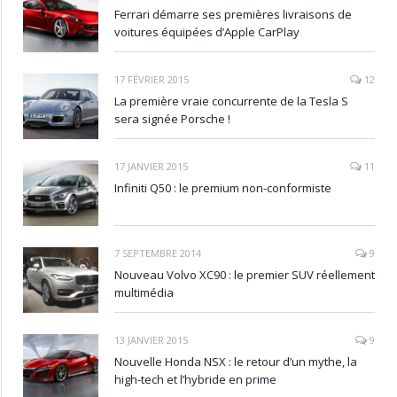
Ferrari démarre ses premières livraisons de
voitures équipées d’Apple CarPlay
17 FÉVRIER 2015
12
La première vraie concurrente de la Tesla S
sera signée Porsche !
17 JANVIER 2015
11
Infiniti Q50 : le premium non-conformiste
7 SEPTEMBRE 2014
9
Nouveau Volvo XC90 : le premier SUV réellement
multimédia
13 JANVIER 2015
9
Nouvelle Honda NSX : le retour d’un mythe, la
high-tech et l’hybride en prime