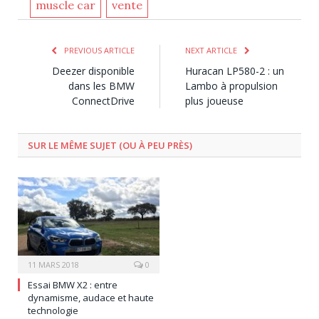
muscle car
vente
PREVIOUS ARTICLE
NEXT ARTICLE
Deezer disponible
Huracan LP580-2 : un
dans les BMW
Lambo à propulsion
ConnectDrive
plus joueuse
SUR LE MÊME SUJET (OU À PEU PRÈS)
11 MARS 2018
0
Essai BMW X2 : entre
dynamisme, audace et haute
technologie