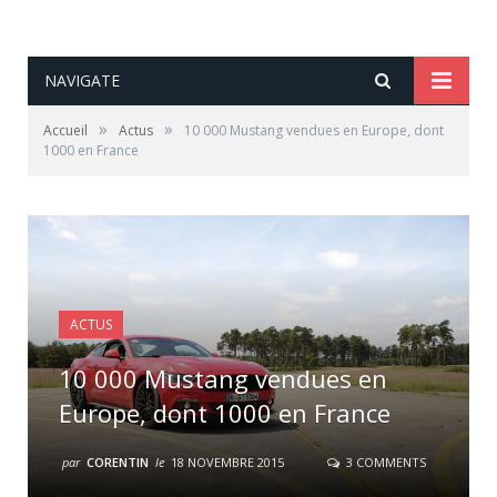
NAVIGATE
»
»
Accueil
Actus
10 000 Mustang vendues en Europe, dont
1000 en France
ACTUS
10 000 Mustang vendues en
Europe, dont 1000 en France
par
CORENTIN
le
18 NOVEMBRE 2015
3 COMMENTS