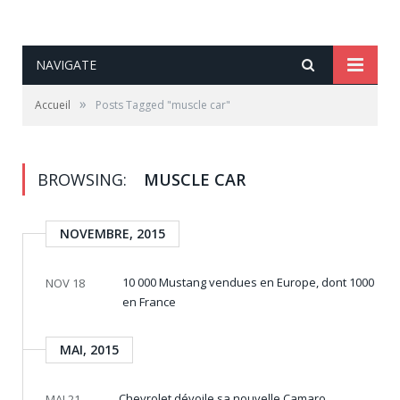
NAVIGATE
»
Accueil
Posts Tagged "muscle car"
BROWSING:
MUSCLE CAR
NOVEMBRE, 2015
10 000 Mustang vendues en Europe, dont 1000
NOV 18
en France
MAI, 2015
Chevrolet dévoile sa nouvelle Camaro
MAI 21