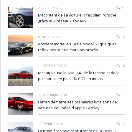
21 AVRIL 2014
29
Mécontent de sa voiture, il fait plier Porsche
grâce aux réseaux sociaux
6 JUILLET 2016
16
Accident mortel en Tesla Model S : quelques
réflexions sur un mauvais procès
14 DÉCEMBRE 2015
16
(essai) Nouvelle Audi A4 : de la techno et de la
puissance en plus, du CO2 en moins
9 SEPTEMBRE 2014
13
Ferrari démarre ses premières livraisons de
voitures équipées d’Apple CarPlay
17 FÉVRIER 2015
12
La première vraie concurrente de la Tesla S