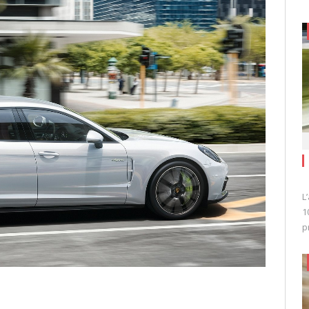
L
1
p