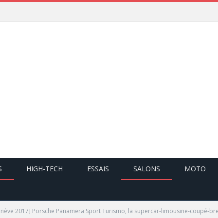
S
HIGH-TECH
ESSAIS
SALONS
MOTO
nève 2017] Porsche Panamera Sport Turismo, la supercar-limousine-coupé-br