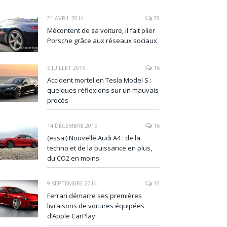
21 AVRIL 2014
29
Mécontent de sa voiture, il fait plier
Porsche grâce aux réseaux sociaux
6 JUILLET 2016
16
Accident mortel en Tesla Model S :
quelques réflexions sur un mauvais
procès
14 DÉCEMBRE 2015
16
(essai) Nouvelle Audi A4 : de la
techno et de la puissance en plus,
du CO2 en moins
9 SEPTEMBRE 2014
13
Ferrari démarre ses premières
livraisons de voitures équipées
d’Apple CarPlay