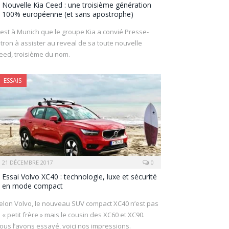
Nouvelle Kia Ceed : une troisième génération
100% européenne (et sans apostrophe)
’est à Munich que le groupe Kia a convié Presse-
itron à assister au reveal de sa toute nouvelle
eed, troisième du nom.
ESSAIS
21 DÉCEMBRE 2017
0
Essai Volvo XC40 : technologie, luxe et sécurité
en mode compact
elon Volvo, le nouveau SUV compact XC40 n’est pas
e « petit frère » mais le cousin des XC60 et XC90.
ous l’avons essayé, voici nos impressions.