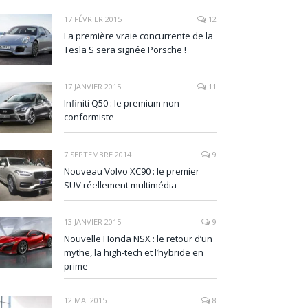
17 FÉVRIER 2015
12
La première vraie concurrente de la
Tesla S sera signée Porsche !
17 JANVIER 2015
11
Infiniti Q50 : le premium non-
conformiste
7 SEPTEMBRE 2014
9
Nouveau Volvo XC90 : le premier
SUV réellement multimédia
13 JANVIER 2015
9
Nouvelle Honda NSX : le retour d’un
mythe, la high-tech et l’hybride en
prime
12 MAI 2015
8