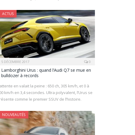
ACTUS
5 DÉCEMBRE 2017
0
Lamborghini Urus : quand l’Audi Q7 se mue en
bulldozer à records
’attente en valait la peine : 650 ch, 305 km/h, et 0 à
00 km/h en 3,4 secondes. Ultra polyvalent, l’Urus se
résente comme le premier SSUV de l’histoire.
NOUVEAUTÉS