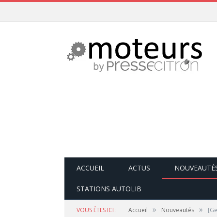
ACCUEIL
ACTUS
NOUVEAUTÉ
STATIONS AUTOLIB
»
»
VOUS ÊTES ICI :
Accueil
Nouveautés
[Ge