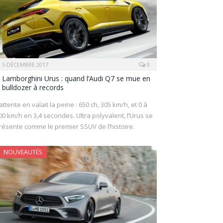
5 DÉCEMBRE 2017
0
Lamborghini Urus : quand l’Audi Q7 se mue en
bulldozer à records
’attente en valait la peine : 650 ch, 305 km/h, et 0 à
00 km/h en 3,4 secondes. Ultra polyvalent, l’Urus se
résente comme le premier SSUV de l’histoire.
NOUVEAUTÉS