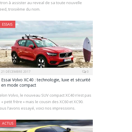
itron à assister au reveal de sa toute nouvelle
eed, troisième du nom.
ESSAIS
21 DÉCEMBRE 2017
0
Essai Volvo XC40 : technologie, luxe et sécurité
en mode compact
elon Volvo, le nouveau SUV compact XC40 n’est pas
e « petit frère » mais le cousin des XC60 et XC90.
ous l’avons essayé, voici nos impressions.
ACTUS