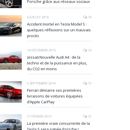
Porsche grâce aux réseaux sociaux
6 JUILLET 2016
16
Accident mortel en Tesla Model S :
quelques réflexions sur un mauvais
procès
14 DÉCEMBRE 2015
16
(essai) Nouvelle Audi A4 : de la
techno et de la puissance en plus,
du CO2 en moins
9 SEPTEMBRE 2014
13
Ferrari démarre ses premières
livraisons de voitures équipées
d’Apple CarPlay
17 FÉVRIER 2015
12
La première vraie concurrente de la
Tesla S sera signée Porsche !