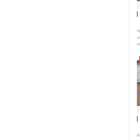
A
o
i
K