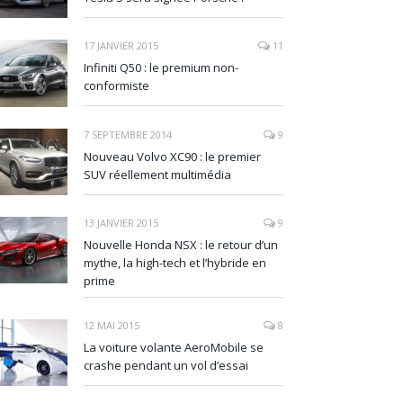
17 JANVIER 2015
11
Infiniti Q50 : le premium non-
conformiste
7 SEPTEMBRE 2014
9
Nouveau Volvo XC90 : le premier
SUV réellement multimédia
13 JANVIER 2015
9
Nouvelle Honda NSX : le retour d’un
mythe, la high-tech et l’hybride en
prime
12 MAI 2015
8
La voiture volante AeroMobile se
crashe pendant un vol d’essai