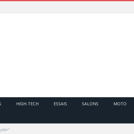
S
HIGH-TECH
ESSAIS
SALONS
MOTO
pyder"