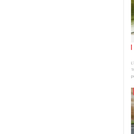
L
1
p