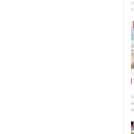
C
C
S
l
N