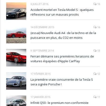
6 JUILLET 2016
16
Accident mortel en Tesla Model S : quelques
réflexions sur un mauvais procès
14 DÉCEMBRE 2015
16
(essai) Nouvelle Audi A4 : de la techno et de la
puissance en plus, du CO2 en moins
9 SEPTEMBRE 2014
13
Ferrari démarre ses premières livraisons de
voitures équipées d’Apple CarPlay
17 FÉVRIER 2015
12
La première vraie concurrente de la Tesla S
sera signée Porsche !
17 JANVIER 2015
11
Infiniti Q50 : le premium non-conformiste