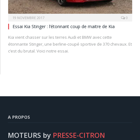
19 NOVEMBRE 2017
0
Essai Kia Stinger : l’étonnant coup de maitre de Kia
Kia vient chasser sur les terres Audi et BMW avec cette
étonnante Stinger, une berline-coupé sportive de 370 chevaux. Et
c’est du brutal. Voici notre essai.
A PROPOS
MOTEURS by
PRESSE-CITRON