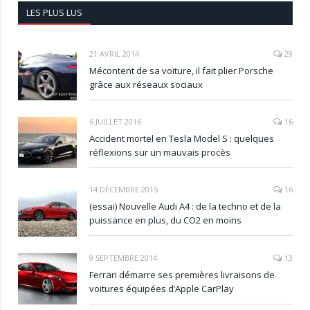
LES PLUS LUS
21 AVRIL 2014
29
Mécontent de sa voiture, il fait plier Porsche
grâce aux réseaux sociaux
6 JUILLET 2016
16
Accident mortel en Tesla Model S : quelques
réflexions sur un mauvais procès
14 DÉCEMBRE 2015
16
(essai) Nouvelle Audi A4 : de la techno et de la
puissance en plus, du CO2 en moins
9 SEPTEMBRE 2014
13
Ferrari démarre ses premières livraisons de
voitures équipées d’Apple CarPlay