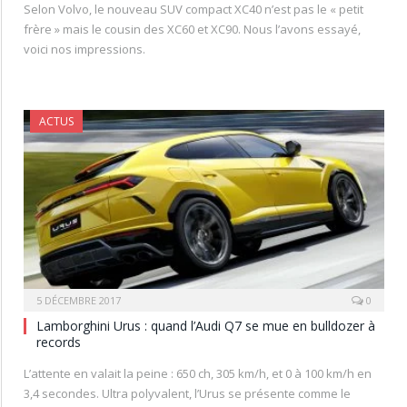
Selon Volvo, le nouveau SUV compact XC40 n’est pas le « petit
frère » mais le cousin des XC60 et XC90. Nous l’avons essayé,
voici nos impressions.
ACTUS
5 DÉCEMBRE 2017
0
Lamborghini Urus : quand l’Audi Q7 se mue en bulldozer à
records
L’attente en valait la peine : 650 ch, 305 km/h, et 0 à 100 km/h en
3,4 secondes. Ultra polyvalent, l’Urus se présente comme le