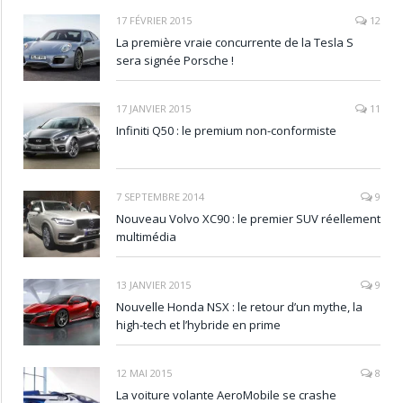
17 FÉVRIER 2015
12
La première vraie concurrente de la Tesla S
sera signée Porsche !
17 JANVIER 2015
11
Infiniti Q50 : le premium non-conformiste
7 SEPTEMBRE 2014
9
Nouveau Volvo XC90 : le premier SUV réellement
multimédia
13 JANVIER 2015
9
Nouvelle Honda NSX : le retour d’un mythe, la
high-tech et l’hybride en prime
12 MAI 2015
8
La voiture volante AeroMobile se crashe