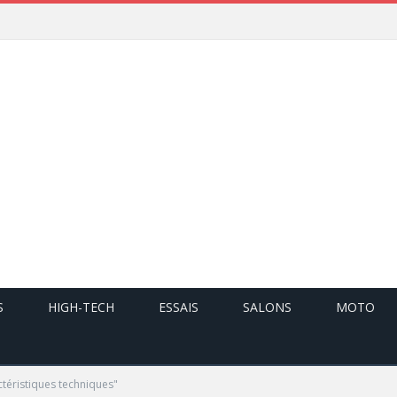
S
HIGH-TECH
ESSAIS
SALONS
MOTO
téristiques techniques"