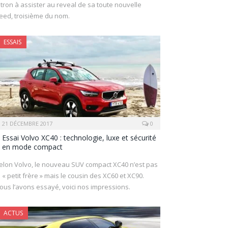
itron à assister au reveal de sa toute nouvelle
eed, troisième du nom.
ESSAIS
21 DÉCEMBRE 2017
0
Essai Volvo XC40 : technologie, luxe et sécurité
en mode compact
elon Volvo, le nouveau SUV compact XC40 n’est pas
e « petit frère » mais le cousin des XC60 et XC90.
ous l’avons essayé, voici nos impressions.
ACTUS