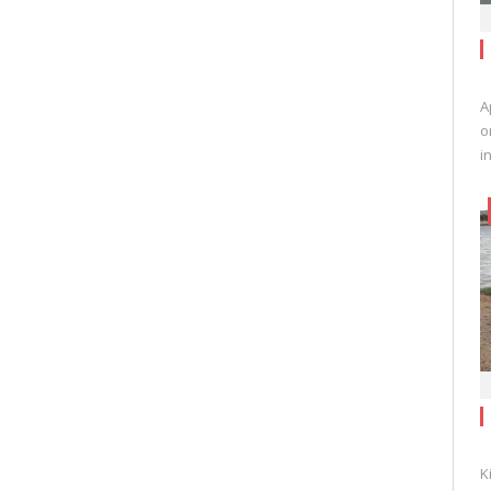
A
o
i
K