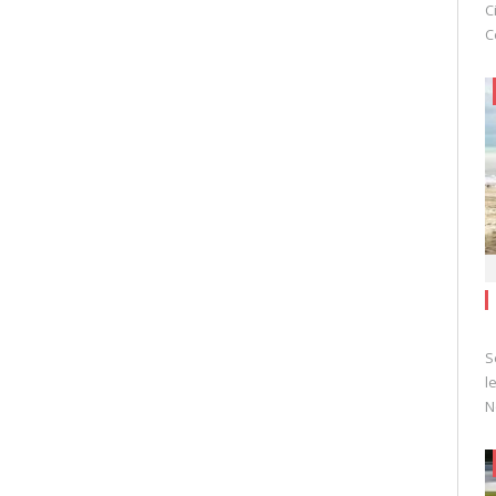
C
C
S
l
N