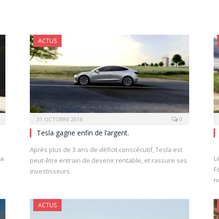
ACTUS
31 OCTOBRE 2016
0
Tesla gagne enfin de l’argent.
Après plus de 3 ans de déficit conscécutif, Tesla est
la
L
peut-être entrain de devenir rentable, et rassure ses
F
investisseurs.
n
ACTUS