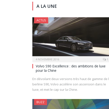
A LA UNE
ACTUS
4 NOVEMBRE 2016
1
Volvo S90 Excellence : des ambitions de luxe
pour la Chine
En dévoilant deux versions très haut de gamme de 
berline S90, Volvo accélère son ascension dans le
luxe, et met le cap sur la Chine.
BUZZ