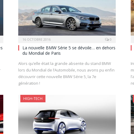
16 OCTOBRE 2016
0
es
La nouvelle BMW Série 5 se dévoile… en dehors
du Mondial de Paris
Alors qu’elle était la grande absente du stand BMW
I
r
lors du Mondial de l’Automobile, nous avons pu enfin
m
découvrir cette nouvelle BMW Série 5, la 7e
l
génération !
r
HIGH-TECH