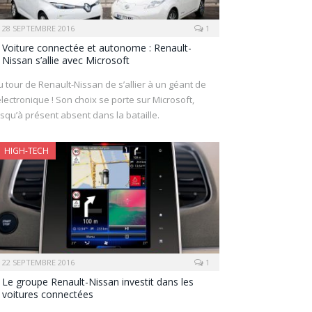
28 SEPTEMBRE 2016
1
Voiture connectée et autonome : Renault-
Nissan s’allie avec Microsoft
u tour de Renault-Nissan de s’allier à un géant de
’électronique ! Son choix se porte sur Microsoft,
usqu’à présent absent dans la bataille.
HIGH-TECH
22 SEPTEMBRE 2016
1
Le groupe Renault-Nissan investit dans les
voitures connectées