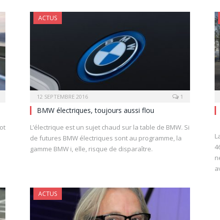
ACTUS
12 SEPTEMBRE 2016
1
BMW électriques, toujours aussi flou
ot
L’électrique est un sujet chaud sur la table de BMW. Si
L
de futures BMW électriques sont au programme, la
4
gamme BMW i, elle, risque de disparaître.
n
a
ACTUS