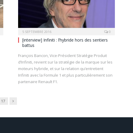
5 SEPTEMBRE 2016
0
[interview] Infiniti : l’hybride hors des sentiers
battus
François Bancon, Vice-Président Stratégie Produit
d’Infiniti, revient sur la stratégie de la marque sur les
moteurs hybride, et sur la relation qu’entretient
Infiniti avec la Formule 1 et plus particulièrement son
partenaire Renault F1.
Next
17