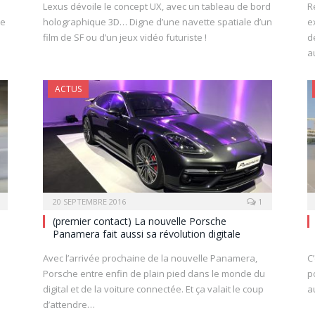
Lexus dévoile le concept UX, avec un tableau de bord
R
pe
holographique 3D… Digne d’une navette spatiale d’un
e
film de SF ou d’un jeux vidéo futuriste !
d
a
ACTUS
20 SEPTEMBRE 2016
1
(premier contact) La nouvelle Porsche
Panamera fait aussi sa révolution digitale
Avec l’arrivée prochaine de la nouvelle Panamera,
C
Porsche entre enfin de plain pied dans le monde du
p
digital et de la voiture connectée. Et ça valait le coup
a
d’attendre…