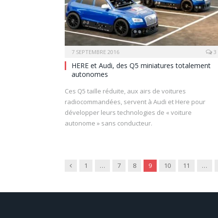
7 SEPTEMBRE 2016
3
HERE et Audi, des Q5 miniatures totalement
autonomes
Ces Q5 taille réduite, aux airs de voitures
radiocommandées, servent à Audi et Here pour
développer leurs technologies de « voiture
autonome » sans conducteur.
Previous
1
…
7
8
9
10
11
…