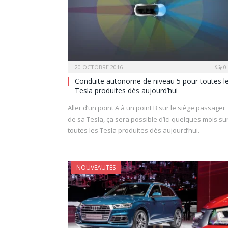
20 OCTOBRE 2016
0
Conduite autonome de niveau 5 pour toutes l
Tesla produites dès aujourd’hui
Aller d’un point A à un point B sur le siège passager
de sa Tesla, ça sera possible d’ici quelques mois su
toutes les Tesla produites dès aujourd’hui.
NOUVEAUTÉS