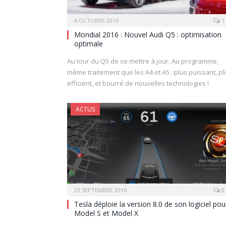
4 OCTOBRE 2016
1
Mondial 2016 : Nouvel Audi Q5 : optimisation
optimale
Au tour du Q5 de se mettre à jour. Au programme,
même traitement que les A4 et A5 : plus puissant, pl
efficient, et bourré de nouvelles technologies !
ACTUS
23 SEPTEMBRE 2016
0
Tesla déploie la version 8.0 de son logiciel pou
Model S et Model X