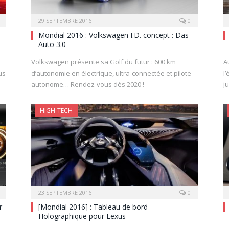
29 SEPTEMBRE 2016
0
Mondial 2016 : Volkswagen I.D. concept : Das
Auto 3.0
Volkswagen présente sa Golf du futur : 600 km
A
us
d’autonomie en électrique, ultra-connectée et pilote
l
autonome… Rendez-vous dès 2020 !
j
HIGH-TECH
23 SEPTEMBRE 2016
0
r
[Mondial 2016] : Tableau de bord
Holographique pour Lexus