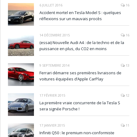
6 JUILLET 2016
16
Accident mortel en Tesla Model S : quelques
réflexions sur un mauvais procès
14 DÉCEMBRE 2015
16
(essai) Nouvelle Audi A4 : de la techno et de la
puissance en plus, du CO2 en moins
9 SEPTEMBRE 2014
13
Ferrari démarre ses premières livraisons de
voitures équipées d’Apple CarPlay
17 FÉVRIER 2015
12
La première vraie concurrente de la Tesla S
sera signée Porsche !
17 JANVIER 2015
11
Infiniti Q50 : le premium non-conformiste