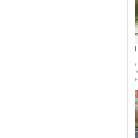
L
1
p