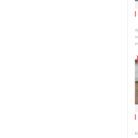
A
o
i
K