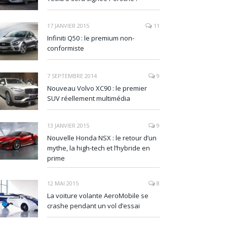
17 JANVIER 2015
11
Infiniti Q50 : le premium non-
conformiste
7 SEPTEMBRE 2014
9
Nouveau Volvo XC90 : le premier
SUV réellement multimédia
13 JANVIER 2015
9
Nouvelle Honda NSX : le retour d’un
mythe, la high-tech et l’hybride en
prime
12 MAI 2015
8
La voiture volante AeroMobile se
crashe pendant un vol d’essai