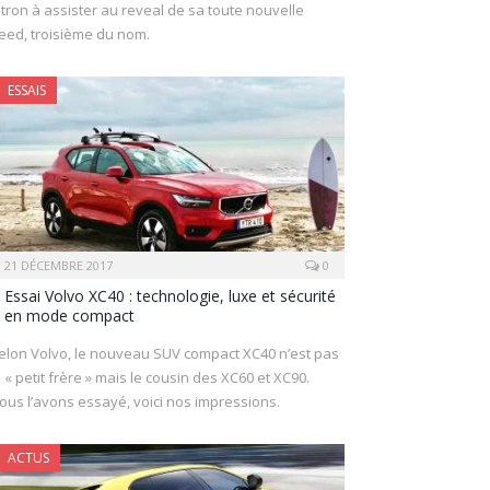
itron à assister au reveal de sa toute nouvelle
eed, troisième du nom.
ESSAIS
21 DÉCEMBRE 2017
0
Essai Volvo XC40 : technologie, luxe et sécurité
en mode compact
elon Volvo, le nouveau SUV compact XC40 n’est pas
e « petit frère » mais le cousin des XC60 et XC90.
ous l’avons essayé, voici nos impressions.
ACTUS