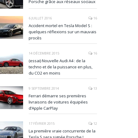
Porsche grâce aux réseaux sociaux
6 JUILLET 2016
16
Accident mortel en Tesla Model S :
quelques réflexions sur un mauvais
procès
14 DÉCEMBRE 2015
16
(essai) Nouvelle Audi A4 : de la
techno et de la puissance en plus,
du CO2 en moins
9 SEPTEMBRE 2014
13
Ferrari démarre ses premières
livraisons de voitures équipées
d’Apple CarPlay
17 FÉVRIER 2015
12
La première vraie concurrente de la
Tesla S sera signée Porsche !