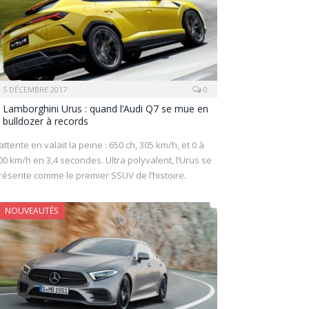
5 DÉCEMBRE 2017
0
Lamborghini Urus : quand l’Audi Q7 se mue en
bulldozer à records
’attente en valait la peine : 650 ch, 305 km/h, et 0 à
00 km/h en 3,4 secondes. Ultra polyvalent, l’Urus se
résente comme le premier SSUV de l’histoire.
NOUVEAUTÉS