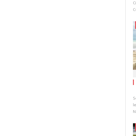
C
C
S
l
N