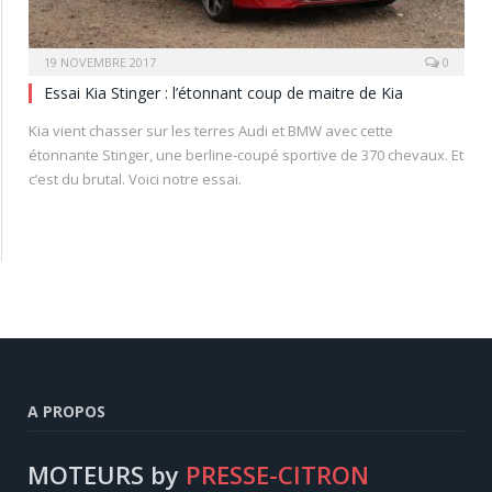
19 NOVEMBRE 2017
0
Essai Kia Stinger : l’étonnant coup de maitre de Kia
Kia vient chasser sur les terres Audi et BMW avec cette
étonnante Stinger, une berline-coupé sportive de 370 chevaux. Et
c’est du brutal. Voici notre essai.
A PROPOS
MOTEURS by
PRESSE-CITRON