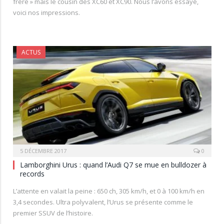
frère » mais le cousin des XC60 et XC90. Nous l’avons essayé,
voici nos impressions.
ACTUS
5 DÉCEMBRE 2017
0
Lamborghini Urus : quand l’Audi Q7 se mue en bulldozer à
records
L’attente en valait la peine : 650 ch, 305 km/h, et 0 à 100 km/h en
3,4 secondes. Ultra polyvalent, l’Urus se présente comme le
premier SSUV de l’histoire.