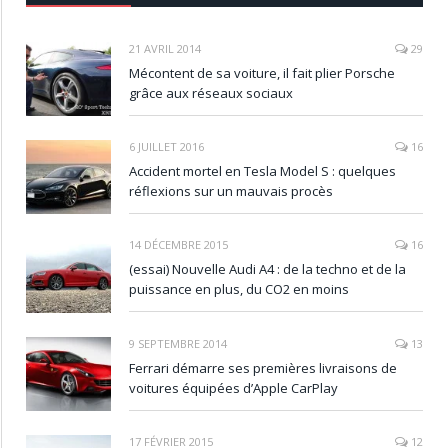
21 AVRIL 2014
29
Mécontent de sa voiture, il fait plier Porsche
grâce aux réseaux sociaux
6 JUILLET 2016
16
Accident mortel en Tesla Model S : quelques
réflexions sur un mauvais procès
14 DÉCEMBRE 2015
16
(essai) Nouvelle Audi A4 : de la techno et de la
puissance en plus, du CO2 en moins
9 SEPTEMBRE 2014
13
Ferrari démarre ses premières livraisons de
voitures équipées d’Apple CarPlay
17 FÉVRIER 2015
12