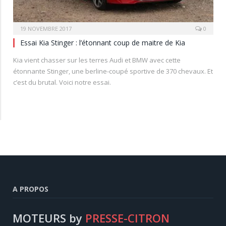
19 NOVEMBRE 2017
0
Essai Kia Stinger : l’étonnant coup de maitre de Kia
Kia vient chasser sur les terres Audi et BMW avec cette
étonnante Stinger, une berline-coupé sportive de 370 chevaux. Et
c’est du brutal. Voici notre essai.
A PROPOS
MOTEURS by
PRESSE-CITRON