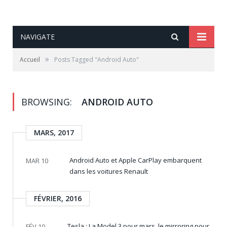
NAVIGATE
»
Accueil
Posts Tagged "Android Auto"
BROWSING:
ANDROID AUTO
MARS, 2017
Android Auto et Apple CarPlay embarquent
MAR 10
dans les voitures Renault
FÉVRIER, 2016
Tesla : La Model 3 pour mars, le mirroring pour
FÉV 10