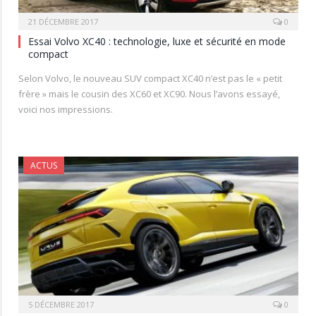
21 DÉCEMBRE 2017
0
Essai Volvo XC40 : technologie, luxe et sécurité en mode
compact
Selon Volvo, le nouveau SUV compact XC40 n’est pas le « petit
frère » mais le cousin des XC60 et XC90. Nous l’avons essayé,
voici nos impressions.
ACTUS
5 DÉCEMBRE 2017
0