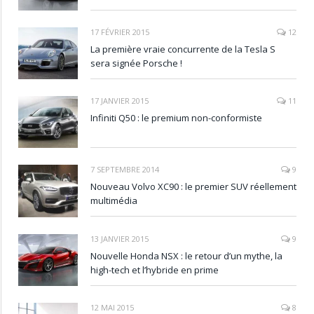
17 FÉVRIER 2015
12
La première vraie concurrente de la Tesla S
sera signée Porsche !
17 JANVIER 2015
11
Infiniti Q50 : le premium non-conformiste
7 SEPTEMBRE 2014
9
Nouveau Volvo XC90 : le premier SUV réellement
multimédia
13 JANVIER 2015
9
Nouvelle Honda NSX : le retour d’un mythe, la
high-tech et l’hybride en prime
12 MAI 2015
8