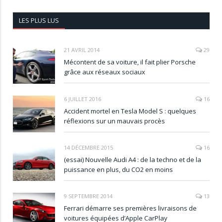
LES PLUS LUS
21 AVRIL 2014
29
Mécontent de sa voiture, il fait plier Porsche
grâce aux réseaux sociaux
6 JUILLET 2016
16
Accident mortel en Tesla Model S : quelques
réflexions sur un mauvais procès
14 DÉCEMBRE 2015
16
(essai) Nouvelle Audi A4 : de la techno et de la
puissance en plus, du CO2 en moins
9 SEPTEMBRE 2014
13
Ferrari démarre ses premières livraisons de
voitures équipées d’Apple CarPlay