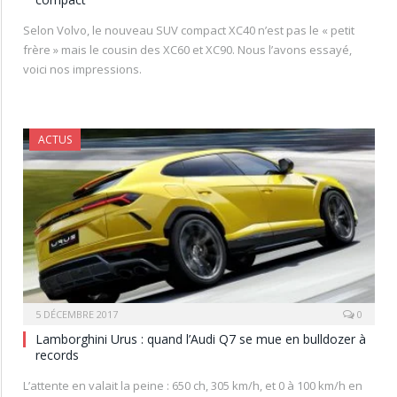
Selon Volvo, le nouveau SUV compact XC40 n’est pas le « petit
frère » mais le cousin des XC60 et XC90. Nous l’avons essayé,
voici nos impressions.
ACTUS
5 DÉCEMBRE 2017
0
Lamborghini Urus : quand l’Audi Q7 se mue en bulldozer à
records
L’attente en valait la peine : 650 ch, 305 km/h, et 0 à 100 km/h en