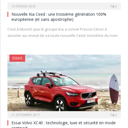
16 FÉVRIER 2018
0
Nouvelle Kia Ceed : une troisième génération 100%
européenne (et sans apostrophe)
C’est à Munich que le groupe Kia a convié Presse-Citron à
assister au reveal de sa toute nouvelle Ceed, troisième du nom.
ESSAIS
21 DÉCEMBRE 2017
0
Essai Volvo XC40 : technologie, luxe et sécurité en mode
compact