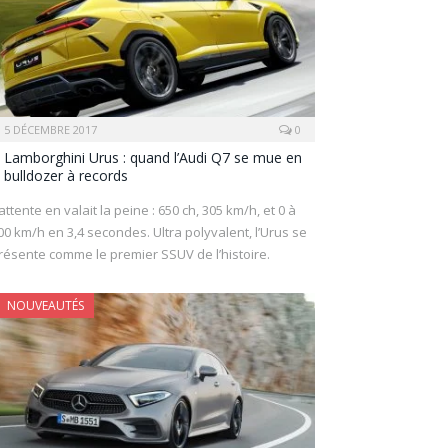
5 DÉCEMBRE 2017
0
Lamborghini Urus : quand l’Audi Q7 se mue en
bulldozer à records
’attente en valait la peine : 650 ch, 305 km/h, et 0 à
00 km/h en 3,4 secondes. Ultra polyvalent, l’Urus se
résente comme le premier SSUV de l’histoire.
NOUVEAUTÉS