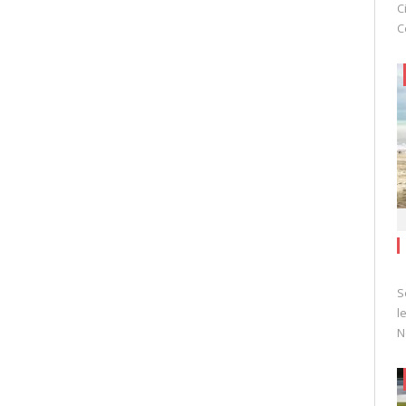
C
C
S
l
N