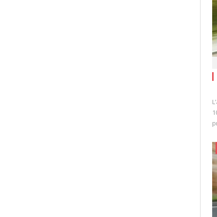
L
1
p