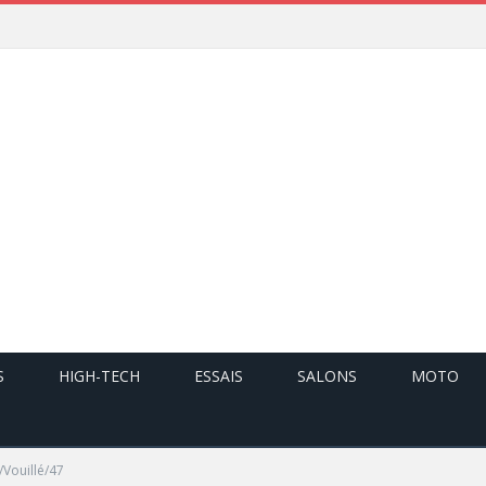
S
HIGH-TECH
ESSAIS
SALONS
MOTO
/Vouillé/47