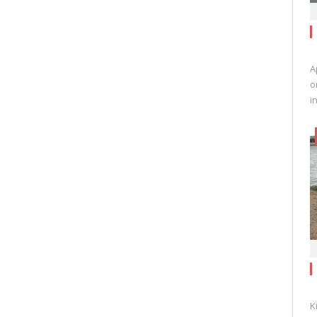
A
o
i
K