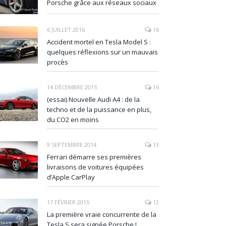
Porsche grâce aux réseaux sociaux
6 JUILLET 2016
16
Accident mortel en Tesla Model S :
quelques réflexions sur un mauvais
procès
14 DÉCEMBRE 2015
16
(essai) Nouvelle Audi A4 : de la
techno et de la puissance en plus,
du CO2 en moins
9 SEPTEMBRE 2014
13
Ferrari démarre ses premières
livraisons de voitures équipées
d’Apple CarPlay
17 FÉVRIER 2015
12
La première vraie concurrente de la
Tesla S sera signée Porsche !