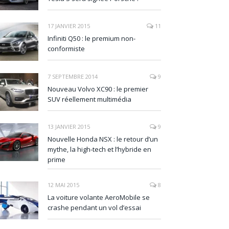
17 JANVIER 2015
11
Infiniti Q50 : le premium non-
conformiste
7 SEPTEMBRE 2014
9
Nouveau Volvo XC90 : le premier
SUV réellement multimédia
13 JANVIER 2015
9
Nouvelle Honda NSX : le retour d’un
mythe, la high-tech et l’hybride en
prime
12 MAI 2015
8
La voiture volante AeroMobile se
crashe pendant un vol d’essai