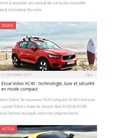
itron à assister au reveal de sa toute nouvelle
eed, troisième du nom.
ESSAIS
21 DÉCEMBRE 2017
0
Essai Volvo XC40 : technologie, luxe et sécurité
en mode compact
elon Volvo, le nouveau SUV compact XC40 n’est pas
e « petit frère » mais le cousin des XC60 et XC90.
ous l’avons essayé, voici nos impressions.
ACTUS