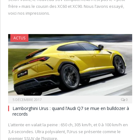
frère » mais le cousin des XC60 et XC90. Nous l’avons essayé,
voici nos impressions.
ACTUS
5 DÉCEMBRE 2017
0
Lamborghini Urus : quand l’Audi Q7 se mue en bulldozer à
records
L’attente en valait la peine : 650 ch, 305 km/h, et 0 à 100 km/h en
3,4 secondes. Ultra polyvalent, l’Urus se présente comme le
premier SSUV de l’histoire.