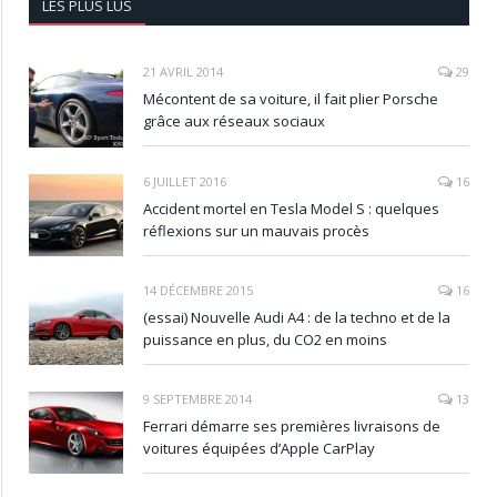
LES PLUS LUS
21 AVRIL 2014
29
Mécontent de sa voiture, il fait plier Porsche
grâce aux réseaux sociaux
6 JUILLET 2016
16
Accident mortel en Tesla Model S : quelques
réflexions sur un mauvais procès
14 DÉCEMBRE 2015
16
(essai) Nouvelle Audi A4 : de la techno et de la
puissance en plus, du CO2 en moins
9 SEPTEMBRE 2014
13
Ferrari démarre ses premières livraisons de
voitures équipées d’Apple CarPlay