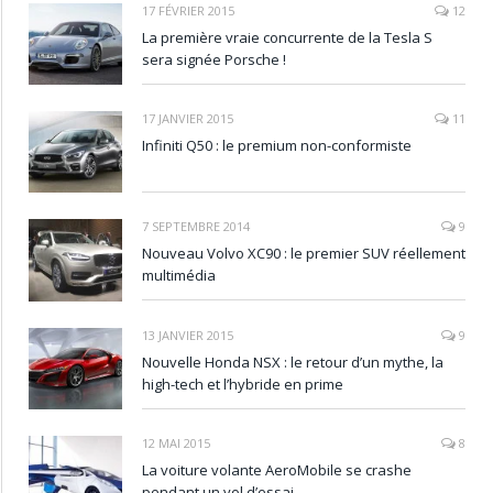
17 FÉVRIER 2015
12
La première vraie concurrente de la Tesla S
sera signée Porsche !
17 JANVIER 2015
11
Infiniti Q50 : le premium non-conformiste
7 SEPTEMBRE 2014
9
Nouveau Volvo XC90 : le premier SUV réellement
multimédia
13 JANVIER 2015
9
Nouvelle Honda NSX : le retour d’un mythe, la
high-tech et l’hybride en prime
12 MAI 2015
8
La voiture volante AeroMobile se crashe
pendant un vol d’essai