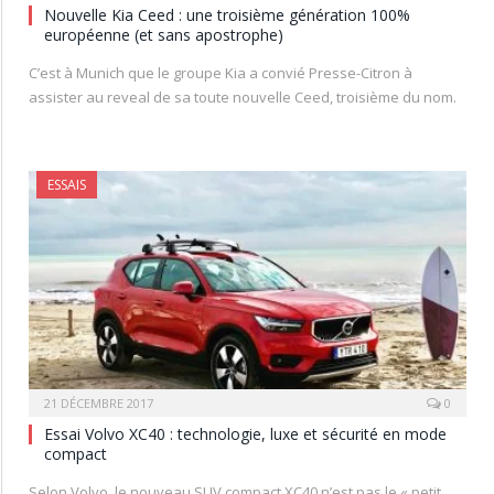
Nouvelle Kia Ceed : une troisième génération 100%
européenne (et sans apostrophe)
C’est à Munich que le groupe Kia a convié Presse-Citron à
assister au reveal de sa toute nouvelle Ceed, troisième du nom.
ESSAIS
21 DÉCEMBRE 2017
0
Essai Volvo XC40 : technologie, luxe et sécurité en mode
compact
Selon Volvo, le nouveau SUV compact XC40 n’est pas le « petit