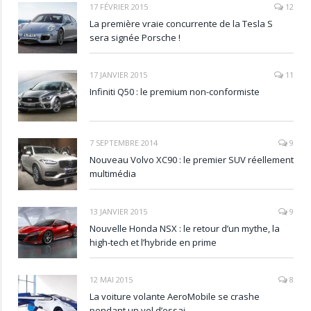
17 FÉVRIER 2015
12
La première vraie concurrente de la Tesla S
sera signée Porsche !
17 JANVIER 2015
11
Infiniti Q50 : le premium non-conformiste
7 SEPTEMBRE 2014
9
Nouveau Volvo XC90 : le premier SUV réellement
multimédia
13 JANVIER 2015
9
Nouvelle Honda NSX : le retour d’un mythe, la
high-tech et l’hybride en prime
12 MAI 2015
8
La voiture volante AeroMobile se crashe
pendant un vol d’essai