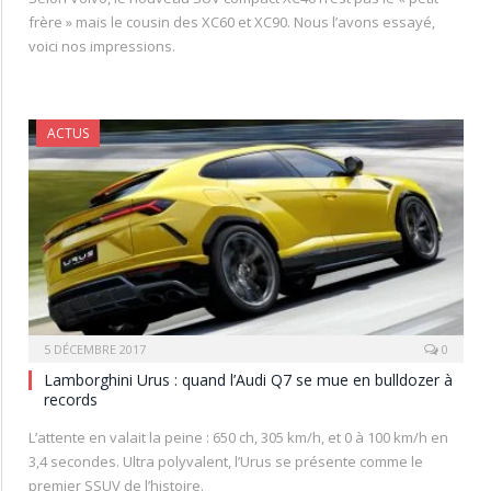
frère » mais le cousin des XC60 et XC90. Nous l’avons essayé,
voici nos impressions.
ACTUS
5 DÉCEMBRE 2017
0
Lamborghini Urus : quand l’Audi Q7 se mue en bulldozer à
records
L’attente en valait la peine : 650 ch, 305 km/h, et 0 à 100 km/h en
3,4 secondes. Ultra polyvalent, l’Urus se présente comme le
premier SSUV de l’histoire.