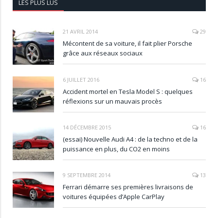
LES PLUS LUS
21 AVRIL 2014
29
Mécontent de sa voiture, il fait plier Porsche
grâce aux réseaux sociaux
6 JUILLET 2016
16
Accident mortel en Tesla Model S : quelques
réflexions sur un mauvais procès
14 DÉCEMBRE 2015
16
(essai) Nouvelle Audi A4 : de la techno et de la
puissance en plus, du CO2 en moins
9 SEPTEMBRE 2014
13
Ferrari démarre ses premières livraisons de
voitures équipées d’Apple CarPlay