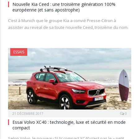
Nouvelle Kia Ceed : une troisième génération 100%
européenne (et sans apostrophe)
C’est à Munich que le groupe Kia a convié Presse-Citron à
assister au reveal de sa toute nouvelle Ceed, troisième du nom.
ESSAIS
21 DÉCEMBRE 2017
0
Essai Volvo XC40 : technologie, luxe et sécurité en mode
compact
Selon Volvo, le nouveau SUV compact XC40 n’est pas le « petit