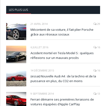
LES PLUS LUS
21 AVRIL 2014
29
Mécontent de sa voiture, il fait plier Porsche
grâce aux réseaux sociaux
6 JUILLET 2016
16
Accident mortel en Tesla Model S : quelques
réflexions sur un mauvais procès
14 DÉCEMBRE 2015
16
(essai) Nouvelle Audi A4 : de la techno et de la
puissance en plus, du CO2 en moins
9 SEPTEMBRE 2014
13
Ferrari démarre ses premières livraisons de
voitures équipées d’Apple CarPlay