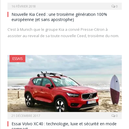
16 FÉVRIER 2018
0
Nouvelle Kia Ceed : une troisième génération 100%
européenne (et sans apostrophe)
C’est à Munich que le groupe Kia a convié Presse-Citron à
assister au reveal de sa toute nouvelle Ceed, troisième du nom.
ESSAIS
21 DÉCEMBRE 2017
0
Essai Volvo XC40 : technologie, luxe et sécurité en mode
compact