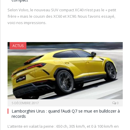
Selon Volvo, le nouveau SUV compact XC40 n’est pas le « petit
frère » mais le cousin des XC60 et XC90. Nous l’avons essayé,
voici nos impressions.
ACTUS
5 DÉCEMBRE 2017
0
Lamborghini Urus : quand l’Audi Q7 se mue en bulldozer à
records
L’attente en valait la peine : 650 ch, 305 km/h, et 0 à 100 km/h en