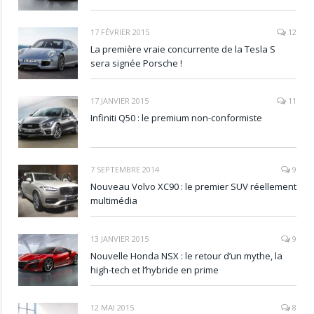
17 FÉVRIER 2015
12
La première vraie concurrente de la Tesla S
sera signée Porsche !
17 JANVIER 2015
11
Infiniti Q50 : le premium non-conformiste
7 SEPTEMBRE 2014
9
Nouveau Volvo XC90 : le premier SUV réellement
multimédia
13 JANVIER 2015
9
Nouvelle Honda NSX : le retour d’un mythe, la
high-tech et l’hybride en prime
12 MAI 2015
8