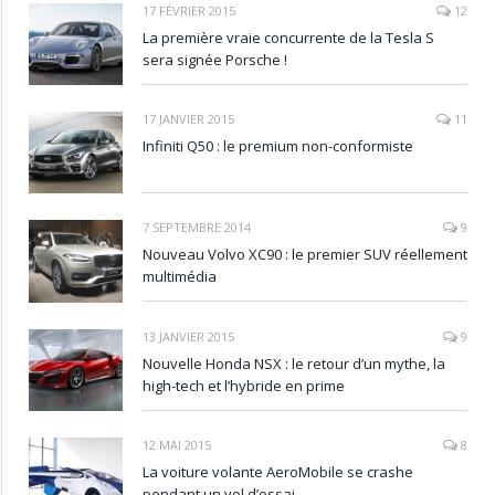
17 FÉVRIER 2015
12
La première vraie concurrente de la Tesla S
sera signée Porsche !
17 JANVIER 2015
11
Infiniti Q50 : le premium non-conformiste
7 SEPTEMBRE 2014
9
Nouveau Volvo XC90 : le premier SUV réellement
multimédia
13 JANVIER 2015
9
Nouvelle Honda NSX : le retour d’un mythe, la
high-tech et l’hybride en prime
12 MAI 2015
8
La voiture volante AeroMobile se crashe
pendant un vol d’essai