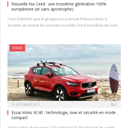
Nouvelle Kia Ceed : une troisième génération 100%
européenne (et sans apostrophe)
C’est à Munich que le groupe Kia a convié Presse-Citron à
assister au reveal de sa toute nouvelle Ceed, troisième du nom.
ESSAIS
21 DÉCEMBRE 2017
0
Essai Volvo XC40 : technologie, luxe et sécurité en mode
compact
Selon Volvo, le nouveau SUV compact XC40 n’est pas le « petit