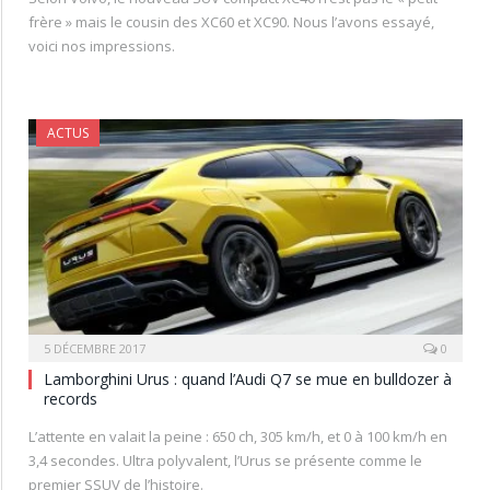
frère » mais le cousin des XC60 et XC90. Nous l’avons essayé,
voici nos impressions.
ACTUS
5 DÉCEMBRE 2017
0
Lamborghini Urus : quand l’Audi Q7 se mue en bulldozer à
records
L’attente en valait la peine : 650 ch, 305 km/h, et 0 à 100 km/h en
3,4 secondes. Ultra polyvalent, l’Urus se présente comme le
premier SSUV de l’histoire.