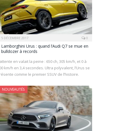
5 DÉCEMBRE 2017
0
Lamborghini Urus : quand l’Audi Q7 se mue en
bulldozer à records
’attente en valait la peine : 650 ch, 305 km/h, et 0 à
00 km/h en 3,4 secondes. Ultra polyvalent, l’Urus se
résente comme le premier SSUV de l’histoire.
NOUVEAUTÉS