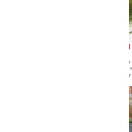
L
1
p