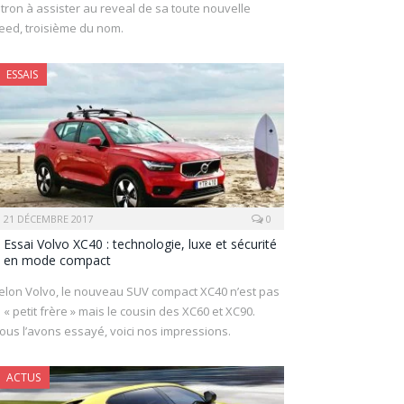
itron à assister au reveal de sa toute nouvelle
eed, troisième du nom.
ESSAIS
21 DÉCEMBRE 2017
0
Essai Volvo XC40 : technologie, luxe et sécurité
en mode compact
elon Volvo, le nouveau SUV compact XC40 n’est pas
e « petit frère » mais le cousin des XC60 et XC90.
ous l’avons essayé, voici nos impressions.
ACTUS