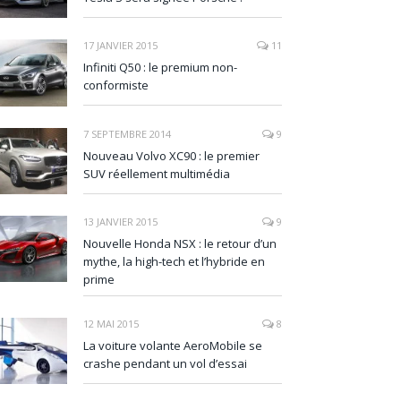
17 JANVIER 2015
11
Infiniti Q50 : le premium non-
conformiste
7 SEPTEMBRE 2014
9
Nouveau Volvo XC90 : le premier
SUV réellement multimédia
13 JANVIER 2015
9
Nouvelle Honda NSX : le retour d’un
mythe, la high-tech et l’hybride en
prime
12 MAI 2015
8
La voiture volante AeroMobile se
crashe pendant un vol d’essai