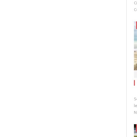
C
C
S
l
N