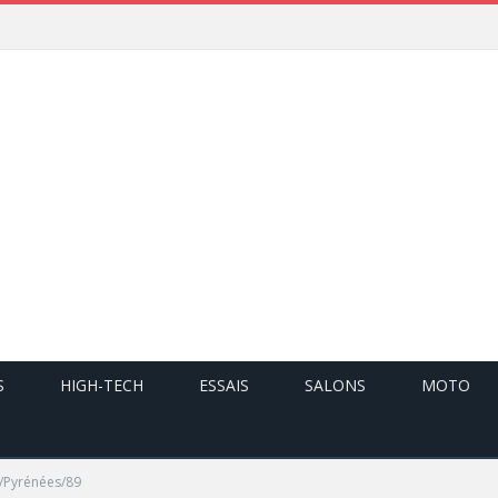
S
HIGH-TECH
ESSAIS
SALONS
MOTO
s/Pyrénées/89