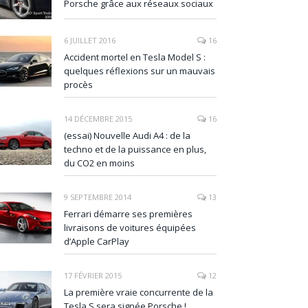
Porsche grâce aux réseaux sociaux
6 JUILLET 2016
16
Accident mortel en Tesla Model S :
quelques réflexions sur un mauvais
procès
14 DÉCEMBRE 2015
16
(essai) Nouvelle Audi A4 : de la
techno et de la puissance en plus,
du CO2 en moins
9 SEPTEMBRE 2014
13
Ferrari démarre ses premières
livraisons de voitures équipées
d’Apple CarPlay
17 FÉVRIER 2015
12
La première vraie concurrente de la
Tesla S sera signée Porsche !