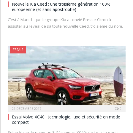
Nouvelle Kia Ceed : une troisième génération 100%
européenne (et sans apostrophe)
C’est à Munich que le groupe Kia a convié Presse-Citron à
assister au reveal de sa toute nouvelle Ceed, troisième du nom.
ESSAIS
21 DÉCEMBRE 2017
0
Essai Volvo XC40 : technologie, luxe et sécurité en mode
compact
Selon Volvo, le nouveau SUV compact XC40 n’est pas le « petit