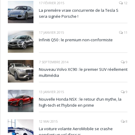
17 FÉVRIER 2015
12
La première vraie concurrente de la Tesla S
sera signée Porsche !
17 JANVIER 2015
11
Infiniti Q50 : le premium non-conformiste
7 SEPTEMBRE 2014
9
Nouveau Volvo XC90 : le premier SUV réellement
multimédia
13 JANVIER 2015
9
Nouvelle Honda NSX : le retour d’un mythe, la
high-tech et l’hybride en prime
12 MAI 2015
8
La voiture volante AeroMobile se crashe
pendant un vol d’essai