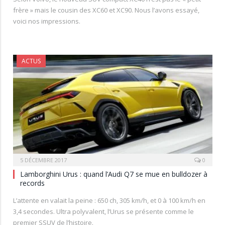
frère » mais le cousin des XC60 et XC90. Nous l’avons essayé,
voici nos impressions.
ACTUS
5 DÉCEMBRE 2017
0
Lamborghini Urus : quand l’Audi Q7 se mue en bulldozer à
records
L’attente en valait la peine : 650 ch, 305 km/h, et 0 à 100 km/h en
3,4 secondes. Ultra polyvalent, l’Urus se présente comme le
premier SSUV de l’histoire.