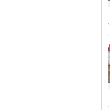
A
o
i
K