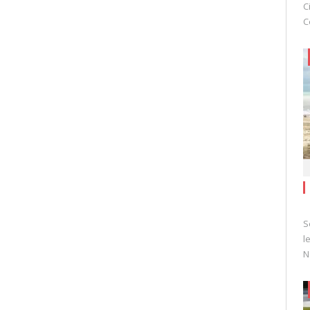
C
C
S
l
N