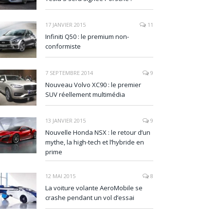
17 JANVIER 2015
11
Infiniti Q50 : le premium non-
conformiste
7 SEPTEMBRE 2014
9
Nouveau Volvo XC90 : le premier
SUV réellement multimédia
13 JANVIER 2015
9
Nouvelle Honda NSX : le retour d’un
mythe, la high-tech et l’hybride en
prime
12 MAI 2015
8
La voiture volante AeroMobile se
crashe pendant un vol d’essai