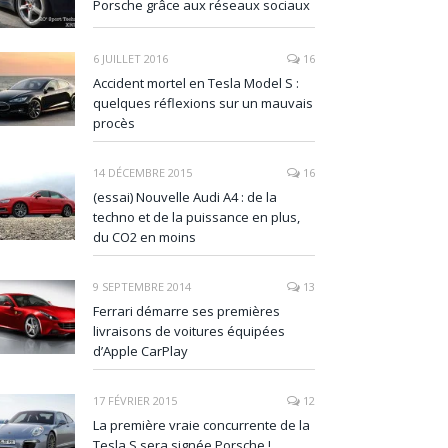
Porsche grâce aux réseaux sociaux
6 JUILLET 2016
16
Accident mortel en Tesla Model S :
quelques réflexions sur un mauvais
procès
14 DÉCEMBRE 2015
16
(essai) Nouvelle Audi A4 : de la
techno et de la puissance en plus,
du CO2 en moins
9 SEPTEMBRE 2014
13
Ferrari démarre ses premières
livraisons de voitures équipées
d’Apple CarPlay
17 FÉVRIER 2015
12
La première vraie concurrente de la
Tesla S sera signée Porsche !