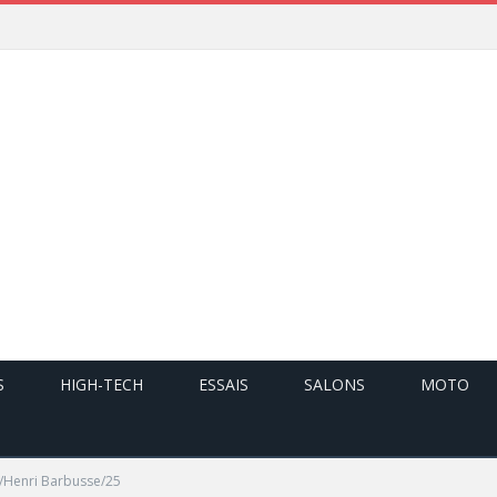
S
HIGH-TECH
ESSAIS
SALONS
MOTO
s/Henri Barbusse/25