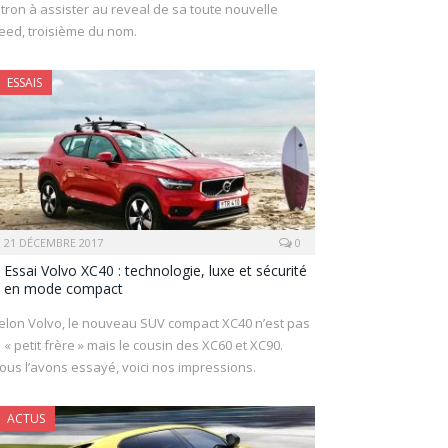
itron à assister au reveal de sa toute nouvelle
eed, troisième du nom.
ESSAIS
21 DÉCEMBRE 2017
0
Essai Volvo XC40 : technologie, luxe et sécurité
en mode compact
elon Volvo, le nouveau SUV compact XC40 n’est pas
e « petit frère » mais le cousin des XC60 et XC90.
ous l’avons essayé, voici nos impressions.
ACTUS