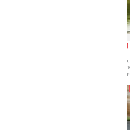
L
1
p