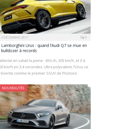
5 DÉCEMBRE 2017
0
Lamborghini Urus : quand l’Audi Q7 se mue en
bulldozer à records
’attente en valait la peine : 650 ch, 305 km/h, et 0 à
00 km/h en 3,4 secondes. Ultra polyvalent, l’Urus se
résente comme le premier SSUV de l’histoire.
NOUVEAUTÉS