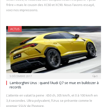
frère » mais le cousin des XC60 et XC90. Nous l’avons essayé,
voici nos impressions.
ACTUS
5 DÉCEMBRE 2017
0
Lamborghini Urus : quand l’Audi Q7 se mue en bulldozer à
records
L’attente en valait la peine : 650 ch, 305 km/h, et 0 à 100 km/h en
3,4 secondes. Ultra polyvalent, l’Urus se présente comme le
premier SSUV de l’histoire.