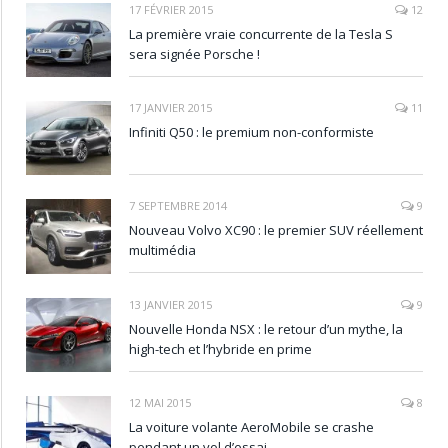
17 FÉVRIER 2015
12
La première vraie concurrente de la Tesla S
sera signée Porsche !
17 JANVIER 2015
11
Infiniti Q50 : le premium non-conformiste
7 SEPTEMBRE 2014
9
Nouveau Volvo XC90 : le premier SUV réellement
multimédia
13 JANVIER 2015
9
Nouvelle Honda NSX : le retour d’un mythe, la
high-tech et l’hybride en prime
12 MAI 2015
8
La voiture volante AeroMobile se crashe
pendant un vol d’essai