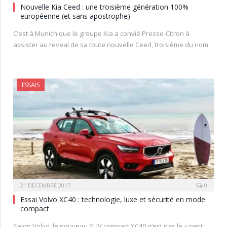
Nouvelle Kia Ceed : une troisième génération 100%
européenne (et sans apostrophe)
C’est à Munich que le groupe Kia a convié Presse-Citron à
assister au reveal de sa toute nouvelle Ceed, troisième du nom.
ESSAIS
21 DÉCEMBRE 2017
0
Essai Volvo XC40 : technologie, luxe et sécurité en mode
compact
Selon Volvo, le nouveau SUV compact XC40 n’est pas le « petit