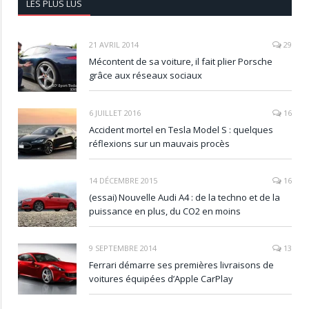
LES PLUS LUS
21 AVRIL 2014
29
Mécontent de sa voiture, il fait plier Porsche
grâce aux réseaux sociaux
6 JUILLET 2016
16
Accident mortel en Tesla Model S : quelques
réflexions sur un mauvais procès
14 DÉCEMBRE 2015
16
(essai) Nouvelle Audi A4 : de la techno et de la
puissance en plus, du CO2 en moins
9 SEPTEMBRE 2014
13
Ferrari démarre ses premières livraisons de
voitures équipées d’Apple CarPlay