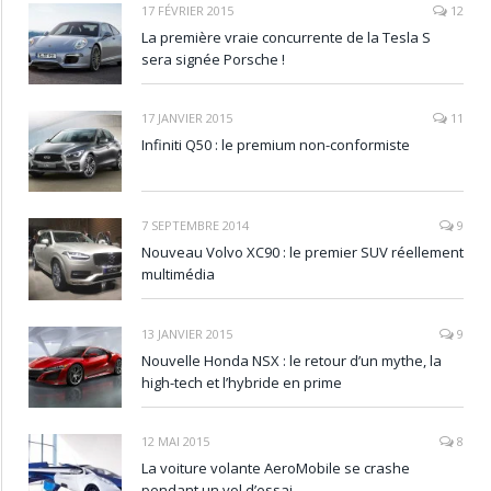
17 FÉVRIER 2015
12
La première vraie concurrente de la Tesla S
sera signée Porsche !
17 JANVIER 2015
11
Infiniti Q50 : le premium non-conformiste
7 SEPTEMBRE 2014
9
Nouveau Volvo XC90 : le premier SUV réellement
multimédia
13 JANVIER 2015
9
Nouvelle Honda NSX : le retour d’un mythe, la
high-tech et l’hybride en prime
12 MAI 2015
8
La voiture volante AeroMobile se crashe
pendant un vol d’essai