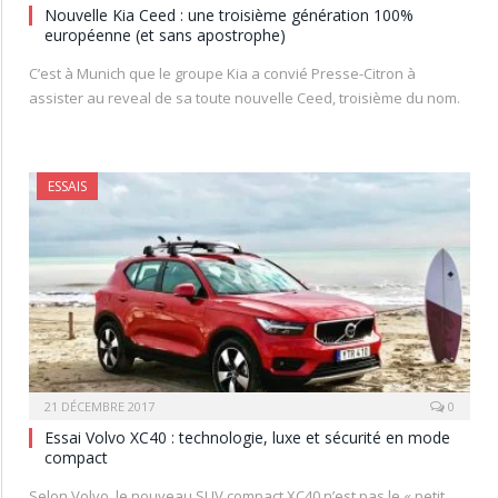
Nouvelle Kia Ceed : une troisième génération 100%
européenne (et sans apostrophe)
C’est à Munich que le groupe Kia a convié Presse-Citron à
assister au reveal de sa toute nouvelle Ceed, troisième du nom.
ESSAIS
21 DÉCEMBRE 2017
0
Essai Volvo XC40 : technologie, luxe et sécurité en mode
compact
Selon Volvo, le nouveau SUV compact XC40 n’est pas le « petit