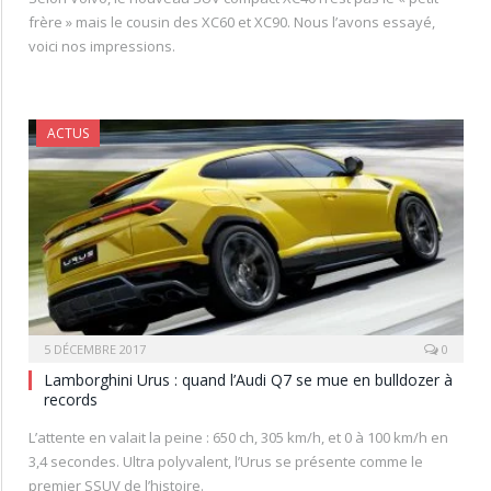
frère » mais le cousin des XC60 et XC90. Nous l’avons essayé,
voici nos impressions.
ACTUS
5 DÉCEMBRE 2017
0
Lamborghini Urus : quand l’Audi Q7 se mue en bulldozer à
records
L’attente en valait la peine : 650 ch, 305 km/h, et 0 à 100 km/h en
3,4 secondes. Ultra polyvalent, l’Urus se présente comme le
premier SSUV de l’histoire.