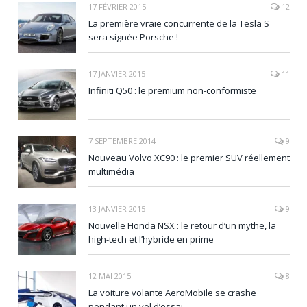
17 FÉVRIER 2015
12
La première vraie concurrente de la Tesla S
sera signée Porsche !
17 JANVIER 2015
11
Infiniti Q50 : le premium non-conformiste
7 SEPTEMBRE 2014
9
Nouveau Volvo XC90 : le premier SUV réellement
multimédia
13 JANVIER 2015
9
Nouvelle Honda NSX : le retour d’un mythe, la
high-tech et l’hybride en prime
12 MAI 2015
8
La voiture volante AeroMobile se crashe
pendant un vol d’essai