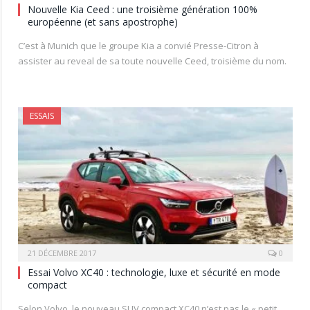
Nouvelle Kia Ceed : une troisième génération 100%
européenne (et sans apostrophe)
C’est à Munich que le groupe Kia a convié Presse-Citron à
assister au reveal de sa toute nouvelle Ceed, troisième du nom.
ESSAIS
21 DÉCEMBRE 2017
0
Essai Volvo XC40 : technologie, luxe et sécurité en mode
compact
Selon Volvo, le nouveau SUV compact XC40 n’est pas le « petit