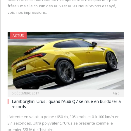
frère » mais le cousin des XC60 et XC90. Nous l’avons essayé,
voici nos impressions.
ACTUS
5 DÉCEMBRE 2017
0
Lamborghini Urus : quand l’Audi Q7 se mue en bulldozer à
records
L’attente en valait la peine : 650 ch, 305 km/h, et 0 à 100 km/h en
3,4 secondes. Ultra polyvalent, l’Urus se présente comme le
premier SSUV de l’histoire.