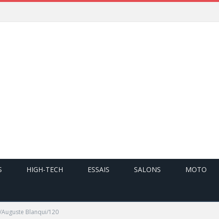
S
HIGH-TECH
ESSAIS
SALONS
MOTO
s/Auguste Blanqui/120