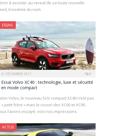
itron à assister au reveal de sa toute nouvelle
eed, troisième du nom.
ESSAIS
21 DÉCEMBRE 2017
0
Essai Volvo XC40 : technologie, luxe et sécurité
en mode compact
elon Volvo, le nouveau SUV compact XC40 n’est pas
e « petit frère » mais le cousin des XC60 et XC90.
ous l’avons essayé, voici nos impressions.
ACTUS