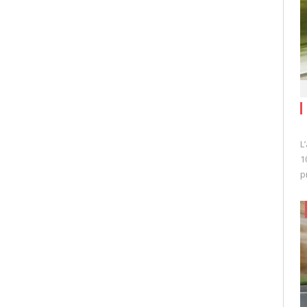
L
1
p