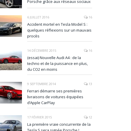
Porsche grâce aux réseaux sociaux
6 JUILLET 2016
16
Accident mortel en Tesla Model S :
quelques réflexions sur un mauvais
procès
14 DÉCEMBRE 2015
16
(essai) Nouvelle Audi A4 : de la
techno et de la puissance en plus,
du CO2 en moins
9 SEPTEMBRE 2014
13
Ferrari démarre ses premières
livraisons de voitures équipées
d’Apple CarPlay
17 FÉVRIER 2015
12
La première vraie concurrente de la
Tesla S sera signée Porsche !