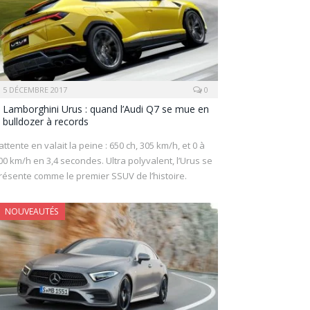
5 DÉCEMBRE 2017
0
Lamborghini Urus : quand l’Audi Q7 se mue en
bulldozer à records
’attente en valait la peine : 650 ch, 305 km/h, et 0 à
00 km/h en 3,4 secondes. Ultra polyvalent, l’Urus se
résente comme le premier SSUV de l’histoire.
NOUVEAUTÉS