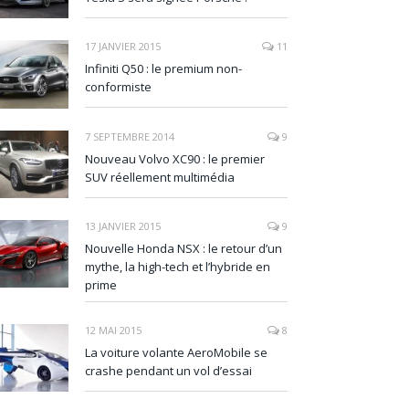
17 JANVIER 2015
11
Infiniti Q50 : le premium non-
conformiste
7 SEPTEMBRE 2014
9
Nouveau Volvo XC90 : le premier
SUV réellement multimédia
13 JANVIER 2015
9
Nouvelle Honda NSX : le retour d’un
mythe, la high-tech et l’hybride en
prime
12 MAI 2015
8
La voiture volante AeroMobile se
crashe pendant un vol d’essai