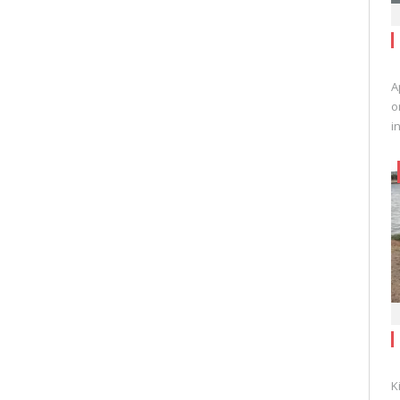
A
o
i
K