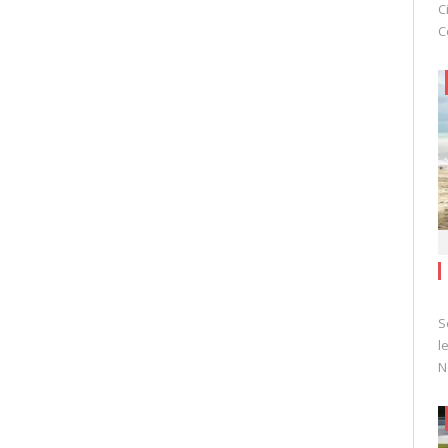
C
C
S
l
N