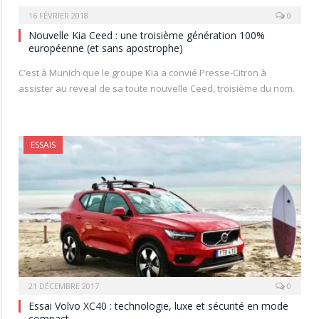
16 FÉVRIER 2018
0
Nouvelle Kia Ceed : une troisième génération 100%
européenne (et sans apostrophe)
C’est à Munich que le groupe Kia a convié Presse-Citron à
assister au reveal de sa toute nouvelle Ceed, troisième du nom.
ESSAIS
21 DÉCEMBRE 2017
0
Essai Volvo XC40 : technologie, luxe et sécurité en mode
compact