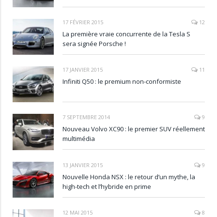
17 FÉVRIER 2015
12
La première vraie concurrente de la Tesla S
sera signée Porsche !
17 JANVIER 2015
11
Infiniti Q50 : le premium non-conformiste
7 SEPTEMBRE 2014
9
Nouveau Volvo XC90 : le premier SUV réellement
multimédia
13 JANVIER 2015
9
Nouvelle Honda NSX : le retour d’un mythe, la
high-tech et l’hybride en prime
12 MAI 2015
8