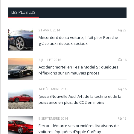
LES PLUS LUS
21 AVRIL 2014
29
Mécontent de sa voiture, il fait plier Porsche
grâce aux réseaux sociaux
6 JUILLET 2016
16
Accident mortel en Tesla Model S : quelques
réflexions sur un mauvais procès
14 DÉCEMBRE 2015
16
(essai) Nouvelle Audi A4 : de la techno et de la
puissance en plus, du CO2 en moins
9 SEPTEMBRE 2014
13
Ferrari démarre ses premières livraisons de
voitures équipées d’Apple CarPlay