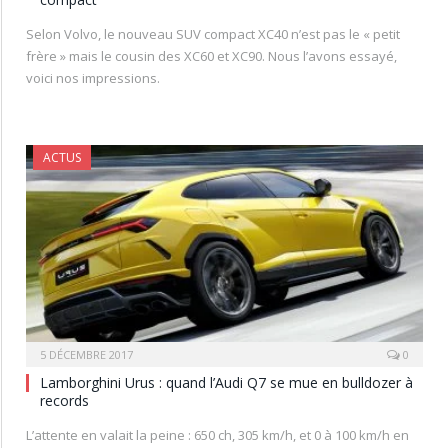
Selon Volvo, le nouveau SUV compact XC40 n’est pas le « petit
frère » mais le cousin des XC60 et XC90. Nous l’avons essayé,
voici nos impressions.
ACTUS
5 DÉCEMBRE 2017
0
Lamborghini Urus : quand l’Audi Q7 se mue en bulldozer à
records
L’attente en valait la peine : 650 ch, 305 km/h, et 0 à 100 km/h en