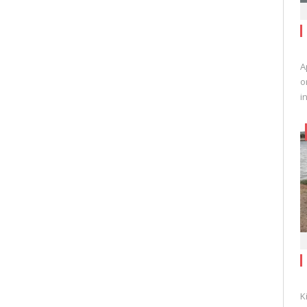
A
o
i
K