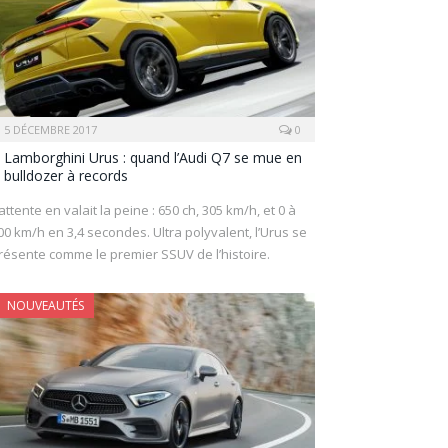
5 DÉCEMBRE 2017
0
Lamborghini Urus : quand l’Audi Q7 se mue en
bulldozer à records
’attente en valait la peine : 650 ch, 305 km/h, et 0 à
00 km/h en 3,4 secondes. Ultra polyvalent, l’Urus se
résente comme le premier SSUV de l’histoire.
NOUVEAUTÉS