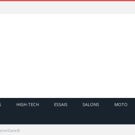
S
HIGH-TECH
ESSAIS
SALONS
MOTO
terre/Gare/9