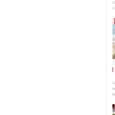
C
C
S
l
N