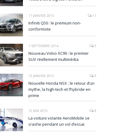
17 JANVIER 2015
11
Infiniti Q50 : le premium non-
conformiste
7 SEPTEMBRE 2014
9
Nouveau Volvo XC90 : le premier
SUV réellement multimédia
13 JANVIER 2015
9
Nouvelle Honda NSX : le retour d’un
mythe, la high-tech et l’hybride en
prime
12 MAI 2015
8
La voiture volante AeroMobile se
crashe pendant un vol d’essai