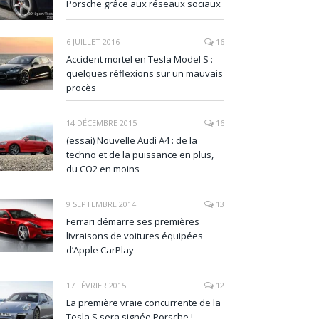
Porsche grâce aux réseaux sociaux
6 JUILLET 2016
16
Accident mortel en Tesla Model S :
quelques réflexions sur un mauvais
procès
14 DÉCEMBRE 2015
16
(essai) Nouvelle Audi A4 : de la
techno et de la puissance en plus,
du CO2 en moins
9 SEPTEMBRE 2014
13
Ferrari démarre ses premières
livraisons de voitures équipées
d’Apple CarPlay
17 FÉVRIER 2015
12
La première vraie concurrente de la
Tesla S sera signée Porsche !