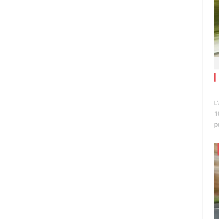
L
1
p