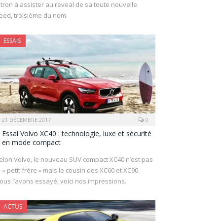
itron à assister au reveal de sa toute nouvelle
eed, troisième du nom.
ESSAIS
21 DÉCEMBRE 2017
0
Essai Volvo XC40 : technologie, luxe et sécurité
en mode compact
elon Volvo, le nouveau SUV compact XC40 n’est pas
e « petit frère » mais le cousin des XC60 et XC90.
ous l’avons essayé, voici nos impressions.
ACTUS