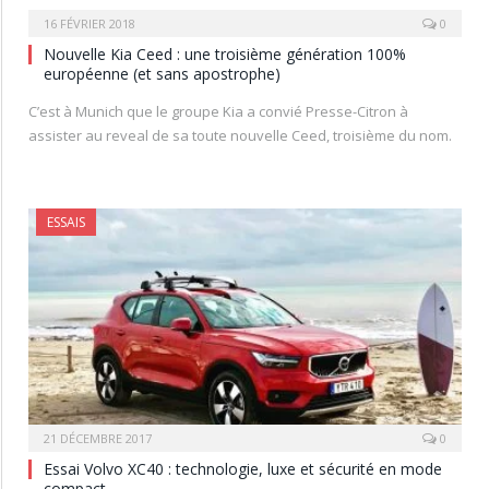
16 FÉVRIER 2018
0
Nouvelle Kia Ceed : une troisième génération 100%
européenne (et sans apostrophe)
C’est à Munich que le groupe Kia a convié Presse-Citron à
assister au reveal de sa toute nouvelle Ceed, troisième du nom.
ESSAIS
21 DÉCEMBRE 2017
0
Essai Volvo XC40 : technologie, luxe et sécurité en mode
compact