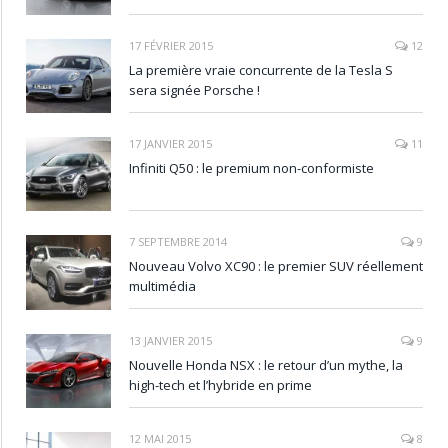
17 FÉVRIER 2015
12
La première vraie concurrente de la Tesla S
sera signée Porsche !
17 JANVIER 2015
11
Infiniti Q50 : le premium non-conformiste
7 SEPTEMBRE 2014
9
Nouveau Volvo XC90 : le premier SUV réellement
multimédia
13 JANVIER 2015
9
Nouvelle Honda NSX : le retour d’un mythe, la
high-tech et l’hybride en prime
12 MAI 2015
8