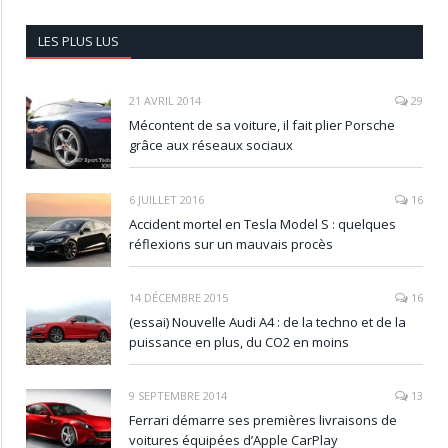
LES PLUS LUS
21 AVRIL 2014
29
Mécontent de sa voiture, il fait plier Porsche
grâce aux réseaux sociaux
6 JUILLET 2016
16
Accident mortel en Tesla Model S : quelques
réflexions sur un mauvais procès
14 DÉCEMBRE 2015
16
(essai) Nouvelle Audi A4 : de la techno et de la
puissance en plus, du CO2 en moins
9 SEPTEMBRE 2014
13
Ferrari démarre ses premières livraisons de
voitures équipées d’Apple CarPlay