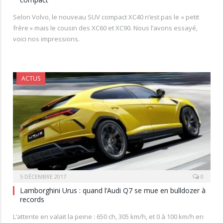
Selon Volvo, le nouveau SUV compact XC40 n’est pas le « petit
frère » mais le cousin des XC60 et XC90. Nous l’avons essayé,
voici nos impressions.
ACTUS
5 DÉCEMBRE 2017
0
Lamborghini Urus : quand l’Audi Q7 se mue en bulldozer à
records
L’attente en valait la peine : 650 ch, 305 km/h, et 0 à 100 km/h en