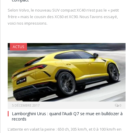
Selon Volvo, le nouveau SUV compact XC40 n’est pas le « petit
frère » mais le cousin des XC60 et XC90. Nous l’avons essayé,
voici nos impressions.
ACTUS
5 DÉCEMBRE 2017
0
Lamborghini Urus : quand l’Audi Q7 se mue en bulldozer à
records
L’attente en valait la peine : 650 ch, 305 km/h, et 0 à 100 km/h en