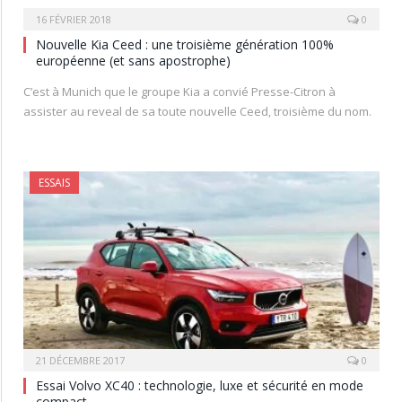
16 FÉVRIER 2018
0
Nouvelle Kia Ceed : une troisième génération 100%
européenne (et sans apostrophe)
C’est à Munich que le groupe Kia a convié Presse-Citron à
assister au reveal de sa toute nouvelle Ceed, troisième du nom.
ESSAIS
21 DÉCEMBRE 2017
0
Essai Volvo XC40 : technologie, luxe et sécurité en mode
compact