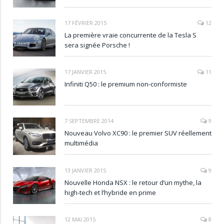
17 FÉVRIER 2015
12
La première vraie concurrente de la Tesla S
sera signée Porsche !
17 JANVIER 2015
11
Infiniti Q50 : le premium non-conformiste
7 SEPTEMBRE 2014
9
Nouveau Volvo XC90 : le premier SUV réellement
multimédia
13 JANVIER 2015
9
Nouvelle Honda NSX : le retour d’un mythe, la
high-tech et l’hybride en prime
12 MAI 2015
8