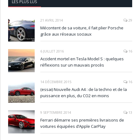
LES PLUS LUS
21 AVRIL 2014
29
Mécontent de sa voiture, il fait plier Porsche
grâce aux réseaux sociaux
6 JUILLET 2016
16
Accident mortel en Tesla Model S : quelques
réflexions sur un mauvais procès
14 DÉCEMBRE 2015
16
(essai) Nouvelle Audi A4 : de la techno et de la
puissance en plus, du CO2 en moins
9 SEPTEMBRE 2014
13
Ferrari démarre ses premières livraisons de
voitures équipées d’Apple CarPlay