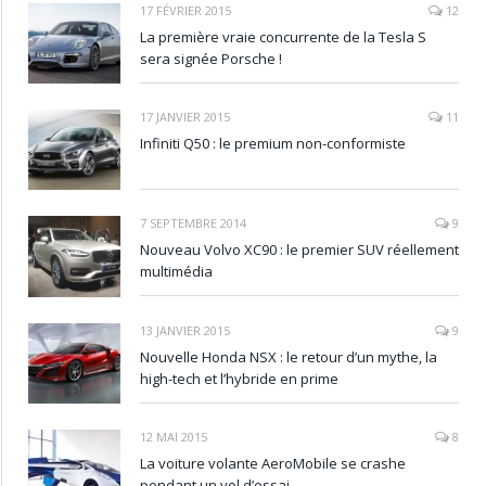
17 FÉVRIER 2015
12
La première vraie concurrente de la Tesla S
sera signée Porsche !
17 JANVIER 2015
11
Infiniti Q50 : le premium non-conformiste
7 SEPTEMBRE 2014
9
Nouveau Volvo XC90 : le premier SUV réellement
multimédia
13 JANVIER 2015
9
Nouvelle Honda NSX : le retour d’un mythe, la
high-tech et l’hybride en prime
12 MAI 2015
8
La voiture volante AeroMobile se crashe
pendant un vol d’essai