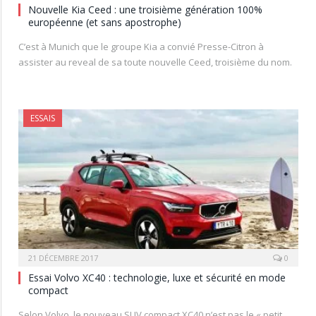
Nouvelle Kia Ceed : une troisième génération 100%
européenne (et sans apostrophe)
C’est à Munich que le groupe Kia a convié Presse-Citron à
assister au reveal de sa toute nouvelle Ceed, troisième du nom.
ESSAIS
21 DÉCEMBRE 2017
0
Essai Volvo XC40 : technologie, luxe et sécurité en mode
compact
Selon Volvo, le nouveau SUV compact XC40 n’est pas le « petit