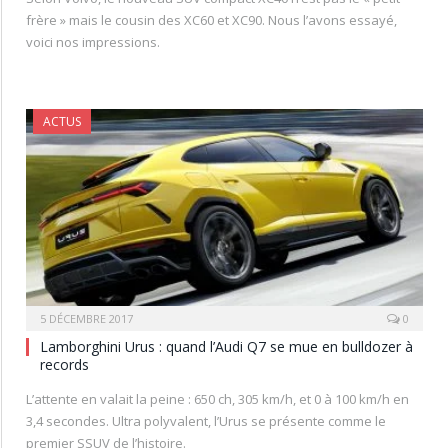
frère » mais le cousin des XC60 et XC90. Nous l’avons essayé,
voici nos impressions.
ACTUS
5 DÉCEMBRE 2017
0
Lamborghini Urus : quand l’Audi Q7 se mue en bulldozer à
records
L’attente en valait la peine : 650 ch, 305 km/h, et 0 à 100 km/h en
3,4 secondes. Ultra polyvalent, l’Urus se présente comme le
premier SSUV de l’histoire.